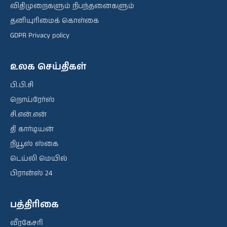
விதிமுறைகளும் நிபந்தனைகளும்
தனியுரிமைக் கொள்கை
GDPR Privacy policy
உலக செய்திகள்
பி.பி.சி
றொய்ரேர்ஸ்
சி.என்.என்
தி கார்டியன்
நியூஸ் ஸ்கை
டெய்லி மெயில்
பிரான்ஸ் 24
பத்திரிகை
வீரகேசரி