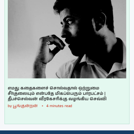
எமது கதைகளைச் சொல்வதால் ஒற்றுமை
சீர்குலையும் என்பதே மிகப்பெரும் பாரபட்சம் |
தீபச்செல்வன் வீரகேசரிக்கு வழங்கிய செவ்வி
by
பூங்குன்றன்
4 minutes read