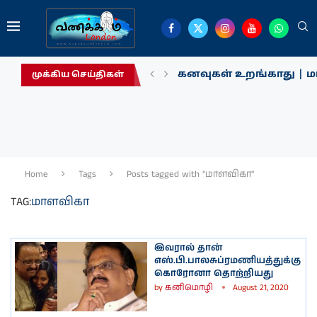
கனவுகள் உறங்காது | மா
முக்கிய செய்திகள்
Home
Tags
Posts tagged with "மாளவிகா"
TAG:
மாளவிகா
இவரால் தான்
எஸ்.பி.பாலசுப்ரமணியத்துக்கு
கொரோனா தொற்றியது
by
கனிமொழி
August 21, 2020