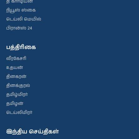
தி கார்டியன்
நியூஸ் ஸ்கை
டெய்லி மெயில்
பிரான்ஸ் 24
பத்திரிகை
வீரகேசரி
உதயன்
தினகரன்
தினக்குரல்
தமிழ்மிரர்
தமிழன்
டெய்லிமிரர்
இந்திய செய்திகள்