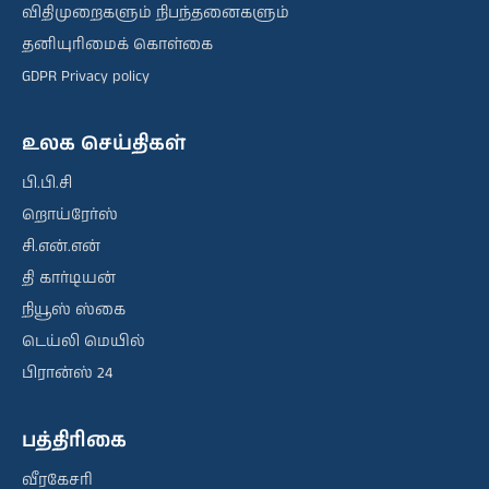
விதிமுறைகளும் நிபந்தனைகளும்
தனியுரிமைக் கொள்கை
GDPR Privacy policy
உலக செய்திகள்
பி.பி.சி
றொய்ரேர்ஸ்
சி.என்.என்
தி கார்டியன்
நியூஸ் ஸ்கை
டெய்லி மெயில்
பிரான்ஸ் 24
பத்திரிகை
வீரகேசரி