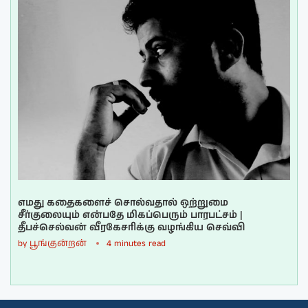
எமது கதைகளைச் சொல்வதால் ஒற்றுமை
சீர்குலையும் என்பதே மிகப்பெரும் பாரபட்சம் |
தீபச்செல்வன் வீரகேசரிக்கு வழங்கிய செவ்வி
by
பூங்குன்றன்
4 minutes read