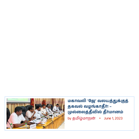
மகாவலி ‘ஜே’ வலயத்துக்குத்
தகவல் வழங்காதீர்! –
முல்லைத்தீவில் தீர்மானம்
by
தமிழ்மாறன்
June 1, 2023