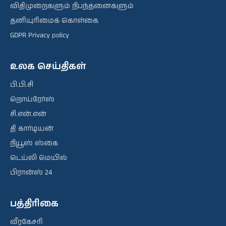
விதிமுறைகளும் நிபந்தனைகளும்
தனியுரிமைக் கொள்கை
GDPR Privacy policy
உலக செய்திகள்
பி.பி.சி
றொய்ரேர்ஸ்
சி.என்.என்
தி கார்டியன்
நியூஸ் ஸ்கை
டெய்லி மெயில்
பிரான்ஸ் 24
பத்திரிகை
வீரகேசரி