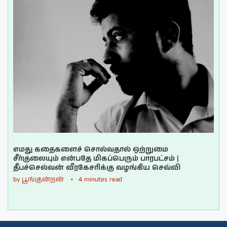
எமது கதைகளைச் சொல்வதால் ஒற்றுமை
சீர்குலையும் என்பதே மிகப்பெரும் பாரபட்சம் |
தீபச்செல்வன் வீரகேசரிக்கு வழங்கிய செவ்வி
by
பூங்குன்றன்
4 minutes read