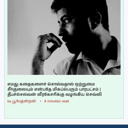
எமது கதைகளைச் சொல்வதால் ஒற்றுமை
சீர்குலையும் என்பதே மிகப்பெரும் பாரபட்சம் |
தீபச்செல்வன் வீரகேசரிக்கு வழங்கிய செவ்வி
by
பூங்குன்றன்
4 minutes read