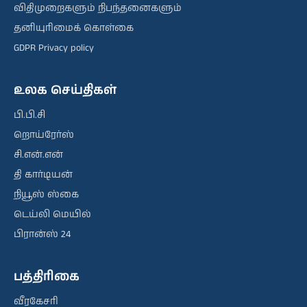
விதிமுறைகளும் நிபந்தனைகளும்
தனியுரிமைக் கொள்கை
GDPR Privacy policy
உலக செய்திகள்
பி.பி.சி
றொய்ரேர்ஸ்
சி.என்.என்
தி கார்டியன்
நியூஸ் ஸ்கை
டெய்லி மெயில்
பிரான்ஸ் 24
பத்திரிகை
வீரகேசரி