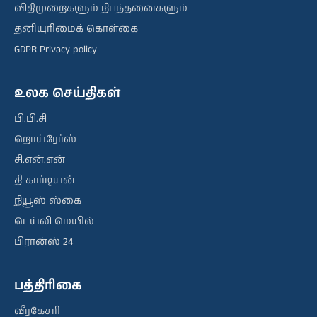
விதிமுறைகளும் நிபந்தனைகளும்
தனியுரிமைக் கொள்கை
GDPR Privacy policy
உலக செய்திகள்
பி.பி.சி
றொய்ரேர்ஸ்
சி.என்.என்
தி கார்டியன்
நியூஸ் ஸ்கை
டெய்லி மெயில்
பிரான்ஸ் 24
பத்திரிகை
வீரகேசரி