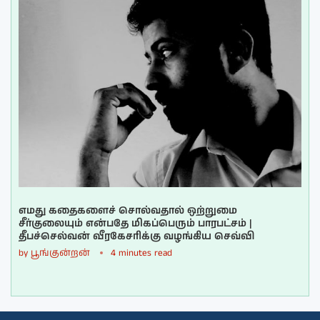
எமது கதைகளைச் சொல்வதால் ஒற்றுமை
சீர்குலையும் என்பதே மிகப்பெரும் பாரபட்சம் |
தீபச்செல்வன் வீரகேசரிக்கு வழங்கிய செவ்வி
by
பூங்குன்றன்
4 minutes read