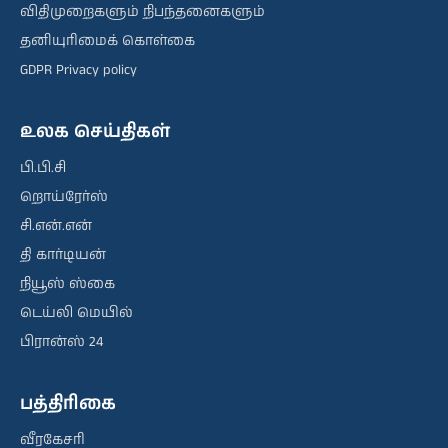
விதிமுறைகளும் நிபந்தனைகளும்
தனியுரிமைக் கொள்கை
GDPR Privacy policy
உலக செய்திகள்
பி.பி.சி
றொய்ரேர்ஸ்
சி.என்.என்
தி கார்டியன்
நியூஸ் ஸ்கை
டெய்லி மெயில்
பிரான்ஸ் 24
பத்திரிகை
வீரகேசரி