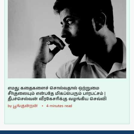
எமது கதைகளைச் சொல்வதால் ஒற்றுமை
சீர்குலையும் என்பதே மிகப்பெரும் பாரபட்சம் |
தீபச்செல்வன் வீரகேசரிக்கு வழங்கிய செவ்வி
by
பூங்குன்றன்
4 minutes read