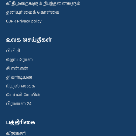
விதிமுறைகளும் நிபந்தனைகளும்
தனியுரிமைக் கொள்கை
GDPR Privacy policy
உலக செய்திகள்
பி.பி.சி
றொய்ரேர்ஸ்
சி.என்.என்
தி கார்டியன்
நியூஸ் ஸ்கை
டெய்லி மெயில்
பிரான்ஸ் 24
பத்திரிகை
வீரகேசரி