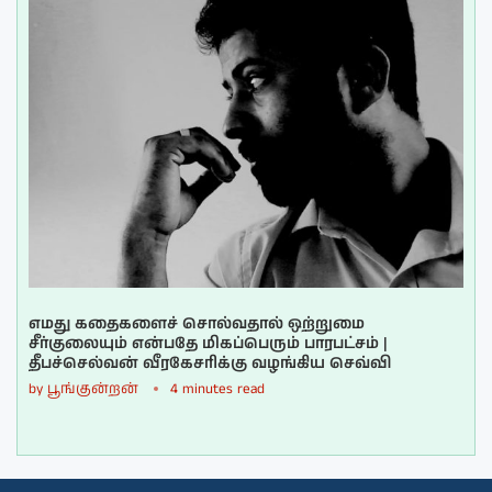
எமது கதைகளைச் சொல்வதால் ஒற்றுமை
சீர்குலையும் என்பதே மிகப்பெரும் பாரபட்சம் |
தீபச்செல்வன் வீரகேசரிக்கு வழங்கிய செவ்வி
by
பூங்குன்றன்
4 minutes read