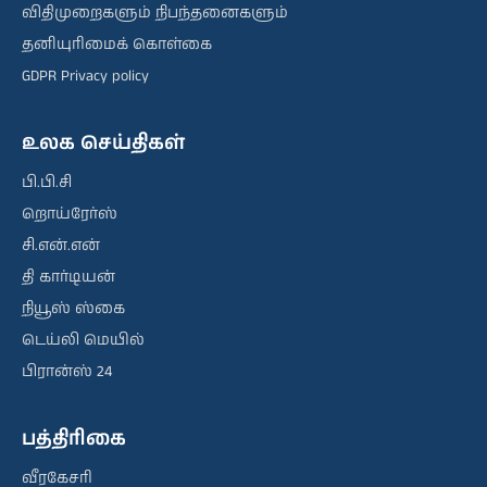
விதிமுறைகளும் நிபந்தனைகளும்
தனியுரிமைக் கொள்கை
GDPR Privacy policy
உலக செய்திகள்
பி.பி.சி
றொய்ரேர்ஸ்
சி.என்.என்
தி கார்டியன்
நியூஸ் ஸ்கை
டெய்லி மெயில்
பிரான்ஸ் 24
பத்திரிகை
வீரகேசரி