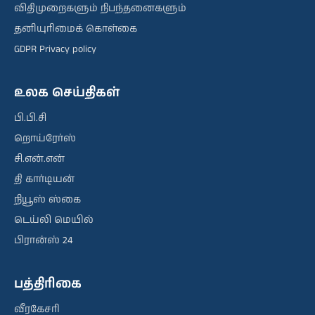
விதிமுறைகளும் நிபந்தனைகளும்
தனியுரிமைக் கொள்கை
GDPR Privacy policy
உலக செய்திகள்
பி.பி.சி
றொய்ரேர்ஸ்
சி.என்.என்
தி கார்டியன்
நியூஸ் ஸ்கை
டெய்லி மெயில்
பிரான்ஸ் 24
பத்திரிகை
வீரகேசரி