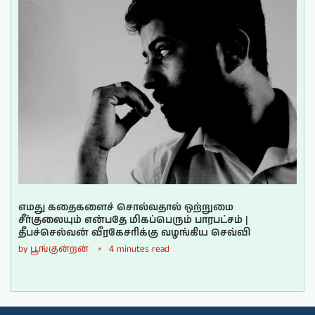
எமது கதைகளைச் சொல்வதால் ஒற்றுமை
சீர்குலையும் என்பதே மிகப்பெரும் பாரபட்சம் |
தீபச்செல்வன் வீரகேசரிக்கு வழங்கிய செவ்வி
by
பூங்குன்றன்
4 minutes read