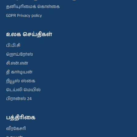
தனியுரிமைக் கொள்கை
GDPR Privacy policy
உலக செய்திகள்
பி.பி.சி
றொய்ரேர்ஸ்
சி.என்.என்
தி கார்டியன்
நியூஸ் ஸ்கை
டெய்லி மெயில்
பிரான்ஸ் 24
பத்திரிகை
வீரகேசரி