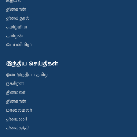
உதயன்
தினகரன்
தினக்குரல்
தமிழ்மிரர்
தமிழன்
டெய்லிமிரர்
இந்திய செய்திகள்
ஒன் இந்தியா தமிழ்
நக்கீரன்
தினமலர்
தினகரன்
மாலைமலர்
தினமணி
தினத்தந்தி