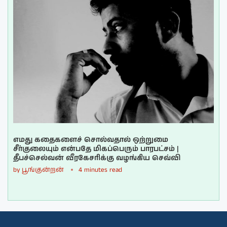
எமது கதைகளைச் சொல்வதால் ஒற்றுமை
சீர்குலையும் என்பதே மிகப்பெரும் பாரபட்சம் |
தீபச்செல்வன் வீரகேசரிக்கு வழங்கிய செவ்வி
by
பூங்குன்றன்
4 minutes read