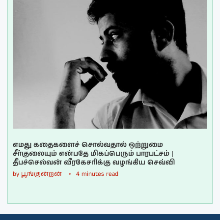
எமது கதைகளைச் சொல்வதால் ஒற்றுமை
சீர்குலையும் என்பதே மிகப்பெரும் பாரபட்சம் |
தீபச்செல்வன் வீரகேசரிக்கு வழங்கிய செவ்வி
by
பூங்குன்றன்
4 minutes read