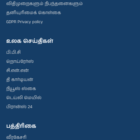
விதிமுறைகளும் நிபந்தனைகளும்
தனியுரிமைக் கொள்கை
GDPR Privacy policy
உலக செய்திகள்
பி.பி.சி
றொய்ரேர்ஸ்
சி.என்.என்
தி கார்டியன்
நியூஸ் ஸ்கை
டெய்லி மெயில்
பிரான்ஸ் 24
பத்திரிகை
வீரகேசரி