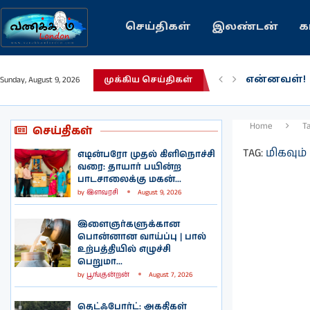
செய்திகள்
இலண்டன்
க
என்னவள்!
Sunday, August 9, 2026
முக்கிய செய்திகள்
பழைய கற்
இந்தியவரல
கவிதை | 
காசாவில் ப
நல்ல சில 
பிரித்தானிய
இலங்கையில்
இலண்டனில
Home
T
செய்திகள்
TAG:
மிகவும
எடின்பரோ முதல் கிளிநொச்சி
வரை: தாயார் பயின்ற
பாடசாலைக்கு மகன்...
by
இளவரசி
August 9, 2026
இளைஞர்களுக்கான
பொன்னான வாய்ப்பு | பால்
உற்பத்தியில் எழுச்சி
பெறுமா...
by
பூங்குன்றன்
August 7, 2026
தெட்ஃபோர்ட்: அகதிகள்