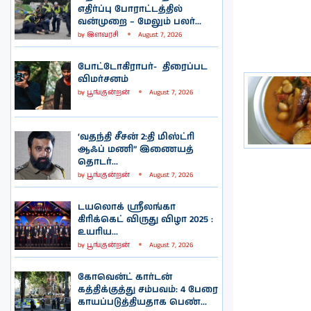
எதிர்ப்பு போராட்டத்தில்
வன்முறை – மேலும் பலர்...
by
இளவரசி
August 7, 2026
போட்டோகிராபர்- ‌ திரைப்பட
விமர்சனம்
by
பூங்குன்றன்
August 7, 2026
‘வதந்தி சீசன் 2:தி மிஸ்ட்ரி
ஆஃப் மணி” இணையத்
தொடர்...
by
பூங்குன்றன்
August 7, 2026
டயலொக் ஸ்ரீலங்கா
கிரிக்கெட் விருது விழா 2025 :
உயரிய...
by
பூங்குன்றன்
August 7, 2026
கோவென்ட் கார்டன்
கத்திக்குத்து சம்பவம்: 4 பேரை
காயப்படுத்தியதாக பெண்...