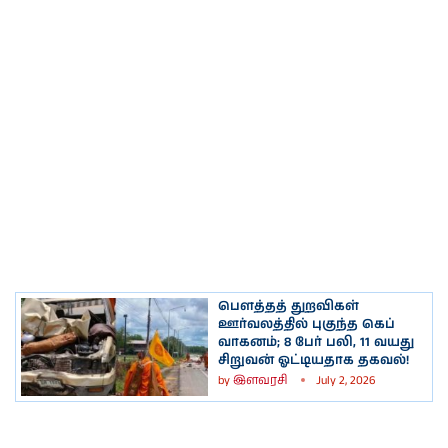
பௌத்தத் துறவிகள்
ஊர்வலத்தில் புகுந்த கெப்
வாகனம்; 8 பேர் பலி, 11 வயது
சிறுவன் ஓட்டியதாக தகவல்!
by
இளவரசி
July 2, 2026