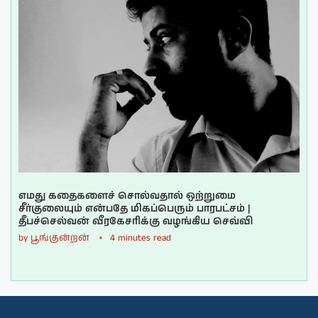
எமது கதைகளைச் சொல்வதால் ஒற்றுமை
சீர்குலையும் என்பதே மிகப்பெரும் பாரபட்சம் |
தீபச்செல்வன் வீரகேசரிக்கு வழங்கிய செவ்வி
by
பூங்குன்றன்
4 minutes read