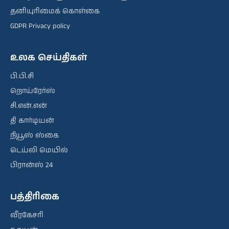
தனியுரிமைக் கொள்கை
GDPR Privacy policy
உலக செய்திகள்
பி.பி.சி
றொய்ரேர்ஸ்
சி.என்.என்
தி கார்டியன்
நியூஸ் ஸ்கை
டெய்லி மெயில்
பிரான்ஸ் 24
பத்திரிகை
வீரகேசரி