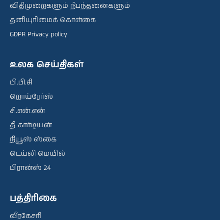
விதிமுறைகளும் நிபந்தனைகளும்
தனியுரிமைக் கொள்கை
GDPR Privacy policy
உலக செய்திகள்
பி.பி.சி
றொய்ரேர்ஸ்
சி.என்.என்
தி கார்டியன்
நியூஸ் ஸ்கை
டெய்லி மெயில்
பிரான்ஸ் 24
பத்திரிகை
வீரகேசரி