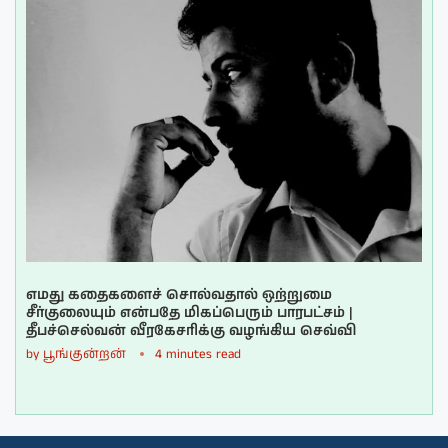
எமது கதைகளைச் சொல்வதால் ஒற்றுமை
சீர்குலையும் என்பதே மிகப்பெரும் பாரபட்சம் |
தீபச்செல்வன் வீரகேசரிக்கு வழங்கிய செவ்வி
by
பூங்குன்றன்
4 minutes read