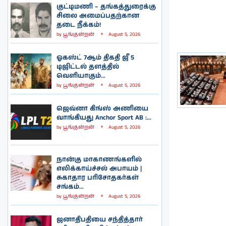
குட்டிமணி – தங்கத்துரைக்கு
சிலை அமைப்பதற்கான
தடை நீக்கம்!
by
பூங்குன்றன்
August 5, 2026
ஓகஸ்ட் 7ஆம் திகதி ஜீ 5
டிஜிட்டல் தளத்தில்
வெளியாகும்...
by
பூங்குன்றன்
August 5, 2026
ஜெவ்னா கிங்ஸ் அணியை
வாங்கியது Anchor Sport AB :...
by
பூங்குன்றன்
August 5, 2026
நான்கு மாகாணங்களில்
எலிக்காய்ச்சல் அபாயம் |
சுகாதார பரிசோதகர்கள்
சங்கம்...
by
பூங்குன்றன்
August 5, 2026
ஜனாதிபதியை சந்தித்தார்