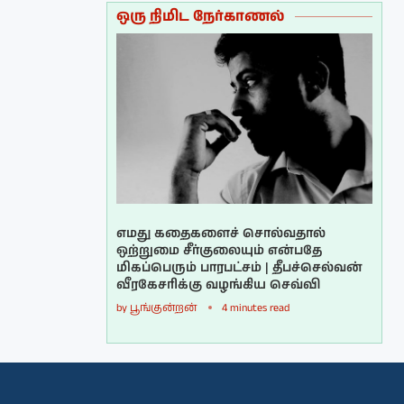
ஒரு நிமிட நேர்காணல்
எமது கதைகளைச் சொல்வதால்
ஒற்றுமை சீர்குலையும் என்பதே
மிகப்பெரும் பாரபட்சம் | தீபச்செல்வன்
வீரகேசரிக்கு வழங்கிய செவ்வி
by
பூங்குன்றன்
4 minutes read