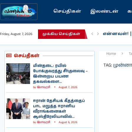
செய்திகள்
இலண்டன்
க
என்னவள்! 
Friday, August 7, 2026
முக்கிய செய்திகள்
பழைய கற்க
இந்தியவரலா
கவிதை | உ
காசாவில் போ
நல்ல சில 
பிரித்தானிய
இலங்கையில்
இலண்டனில்
Home
T
செய்திகள்
TAG:
முன்னாள
மின்தடை: ரயில்
போக்குவரத்து சீர்குலைவு –
இன்றைய பயண
தகவல்களை...
by
இளவரசி
August 7, 2026
ஈரான் தேசியக் கீதத்தைப்
பாட மறுத்த ஈரானிய
வீராங்கனைகள்
ஆஸ்திரேலியாவில்...
by
இளவரசி
August 6, 2026