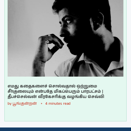
எமது கதைகளைச் சொல்வதால் ஒற்றுமை
சீர்குலையும் என்பதே மிகப்பெரும் பாரபட்சம் |
தீபச்செல்வன் வீரகேசரிக்கு வழங்கிய செவ்வி
by
பூங்குன்றன்
4 minutes read