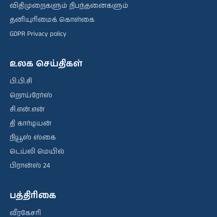
விதிமுறைகளும் நிபந்தனைகளும்
தனியுரிமைக் கொள்கை
GDPR Privacy policy
உலக செய்திகள்
பி.பி.சி
றொய்ரேர்ஸ்
சி.என்.என்
தி கார்டியன்
நியூஸ் ஸ்கை
டெய்லி மெயில்
பிரான்ஸ் 24
பத்திரிகை
வீரகேசரி