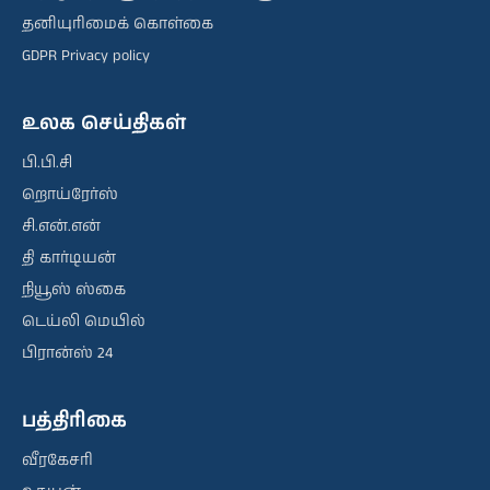
தனியுரிமைக் கொள்கை
GDPR Privacy policy
உலக செய்திகள்
பி.பி.சி
றொய்ரேர்ஸ்
சி.என்.என்
தி கார்டியன்
நியூஸ் ஸ்கை
டெய்லி மெயில்
பிரான்ஸ் 24
பத்திரிகை
வீரகேசரி