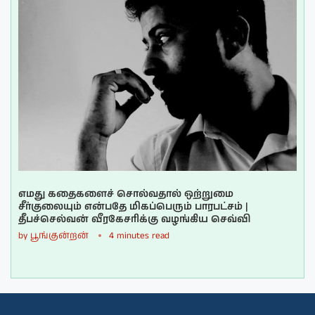
எமது கதைகளைச் சொல்வதால் ஒற்றுமை
சீர்குலையும் என்பதே மிகப்பெரும் பாரபட்சம் |
தீபச்செல்வன் வீரகேசரிக்கு வழங்கிய செவ்வி
by
பூங்குன்றன்
4 minutes read