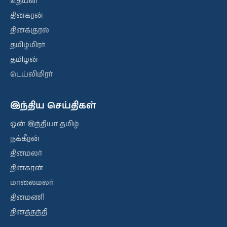
உதயன்
தினகரன்
தினக்குரல்
தமிழ்மிரர்
தமிழன்
டெய்லிமிரர்
இந்திய செய்திகள்
ஒன் இந்தியா தமிழ்
நக்கீரன்
தினமலர்
தினகரன்
மாலைமலர்
தினமணி
தினத்தந்தி