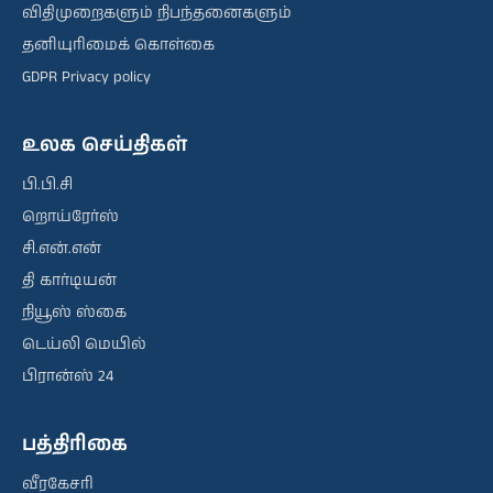
விதிமுறைகளும் நிபந்தனைகளும்
தனியுரிமைக் கொள்கை
GDPR Privacy policy
உலக செய்திகள்
பி.பி.சி
றொய்ரேர்ஸ்
சி.என்.என்
தி கார்டியன்
நியூஸ் ஸ்கை
டெய்லி மெயில்
பிரான்ஸ் 24
பத்திரிகை
வீரகேசரி