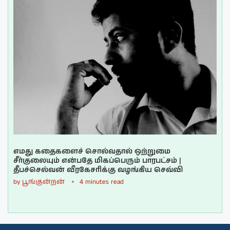
எமது கதைகளைச் சொல்வதால் ஒற்றுமை
சீர்குலையும் என்பதே மிகப்பெரும் பாரபட்சம் |
தீபச்செல்வன் வீரகேசரிக்கு வழங்கிய செவ்வி
by
பூங்குன்றன்
4 minutes read