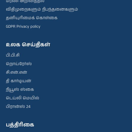
மரண அறிவித்தல்
விதிமுறைகளும் நிபந்தனைகளும்
தனியுரிமைக் கொள்கை
GDPR Privacy policy
உலக செய்திகள்
பி.பி.சி
றொய்ரேர்ஸ்
சி.என்.என்
தி கார்டியன்
நியூஸ் ஸ்கை
டெய்லி மெயில்
பிரான்ஸ் 24
பத்திரிகை