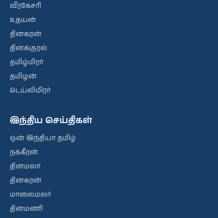
வீரகேசரி
உதயன்
தினகரன்
தினக்குரல்
தமிழ்மிரர்
தமிழன்
டெய்லிமிரர்
இந்திய செய்திகள்
ஒன் இந்தியா தமிழ்
நக்கீரன்
தினமலர்
தினகரன்
மாலைமலர்
தினமணி