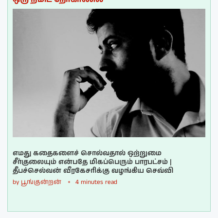
எமது கதைகளைச் சொல்வதால் ஒற்றுமை
சீர்குலையும் என்பதே மிகப்பெரும் பாரபட்சம் |
தீபச்செல்வன் வீரகேசரிக்கு வழங்கிய செவ்வி
by
பூங்குன்றன்
4 minutes read