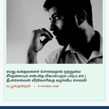
எமது கதைகளைச் சொல்வதால் ஒற்றுமை
சீர்குலையும் என்பதே மிகப்பெரும் பாரபட்சம் |
தீபச்செல்வன் வீரகேசரிக்கு வழங்கிய செவ்வி
by
பூங்குன்றன்
4 minutes read