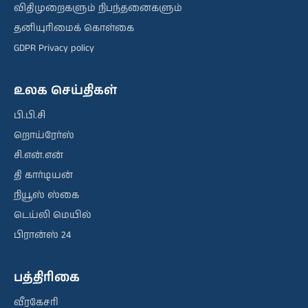
விதிமுறைகளும் நிபந்தனைகளும்
தனியுரிமைக் கொள்கை
GDPR Privacy policy
உலக செய்திகள்
பி.பி.சி
றொய்ரேர்ஸ்
சி.என்.என்
தி கார்டியன்
நியூஸ் ஸ்கை
டெய்லி மெயில்
பிரான்ஸ் 24
பத்திரிகை
வீரகேசரி