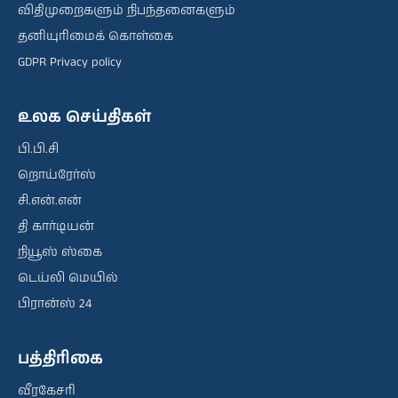
விதிமுறைகளும் நிபந்தனைகளும்
தனியுரிமைக் கொள்கை
GDPR Privacy policy
உலக செய்திகள்
பி.பி.சி
றொய்ரேர்ஸ்
சி.என்.என்
தி கார்டியன்
நியூஸ் ஸ்கை
டெய்லி மெயில்
பிரான்ஸ் 24
பத்திரிகை
வீரகேசரி