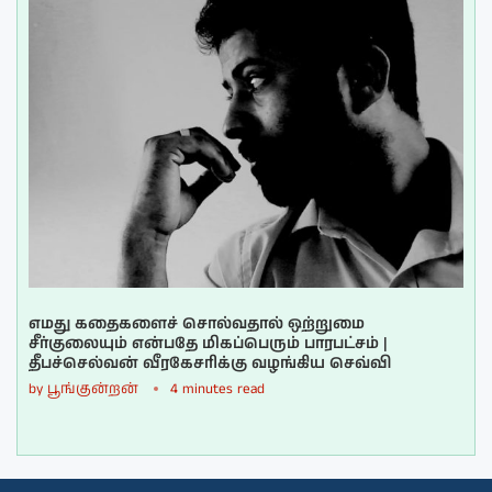
எமது கதைகளைச் சொல்வதால் ஒற்றுமை
சீர்குலையும் என்பதே மிகப்பெரும் பாரபட்சம் |
தீபச்செல்வன் வீரகேசரிக்கு வழங்கிய செவ்வி
by
பூங்குன்றன்
4 minutes read