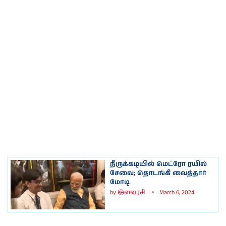
நீருக்கடியில் மெட்ரோ ரயில்
சேவை; தொடங்கி வைத்தார்
மோடி
by
இளவரசி
March 6, 2024