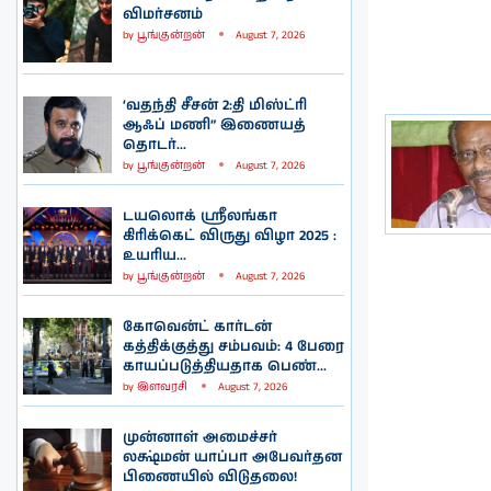
விமர்சனம்
by
பூங்குன்றன்
August 7, 2026
‘வதந்தி சீசன் 2:தி மிஸ்ட்ரி
ஆஃப் மணி” இணையத்
தொடர்...
by
பூங்குன்றன்
August 7, 2026
டயலொக் ஸ்ரீலங்கா
கிரிக்கெட் விருது விழா 2025 :
உயரிய...
by
பூங்குன்றன்
August 7, 2026
கோவென்ட் கார்டன்
கத்திக்குத்து சம்பவம்: 4 பேரை
காயப்படுத்தியதாக பெண்...
by
இளவரசி
August 7, 2026
முன்னாள் அமைச்சர்
லக்ஷ்மன் யாப்பா அபேவர்தன
பிணையில் விடுதலை!