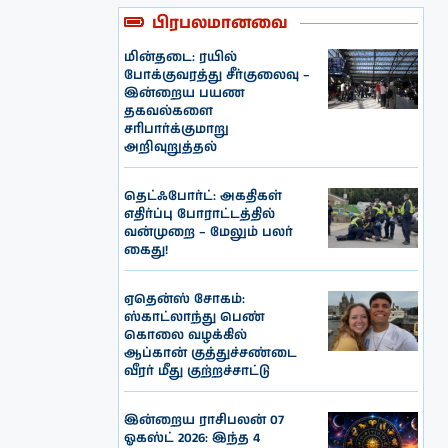
பிரபலமானவை
மின்தடை: ரயில்
போக்குவரத்து சீர்குலைவு –
இன்றைய பயண
தகவல்களை
சரிபார்க்குமாறு
அறிவுறுத்தல்
தெட்ஃபோர்ட்: அகதிகள்
எதிர்ப்பு போராட்டத்தில்
வன்முறை – மேலும் பலர்
கைது!
ஏதென்ஸ் சோகம்:
ஸ்காட்லாந்து பெண்
கொலை வழக்கில்
ஆப்கான் குத்துச்சண்டை
வீரர் மீது குற்றச்சாட்டு
இன்றைய ராசிபலன் 07
ஓகஸ்ட் 2026: இந்த 4