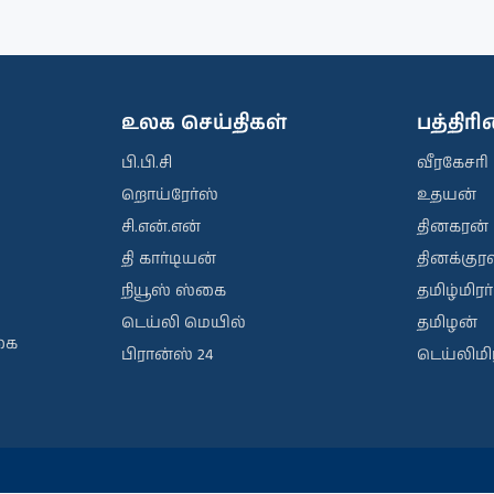
உலக செய்திகள்
பத்திர
பி.பி.சி
வீரகேசரி
றொய்ரேர்ஸ்
உதயன்
சி.என்.என்
தினகரன்
தி கார்டியன்
தினக்குரல
நியூஸ் ஸ்கை
தமிழ்மிரர்
டெய்லி மெயில்
தமிழன்
கை
பிரான்ஸ் 24
டெய்லிமிர