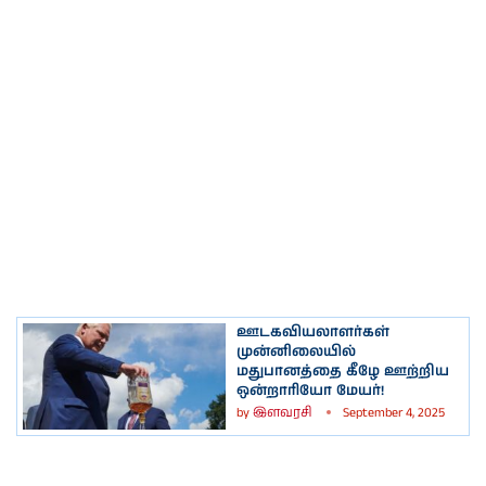
ஊடகவியலாளர்கள்
முன்னிலையில்
மதுபானத்தை கீழே ஊற்றிய
ஒன்றாரியோ மேயர்!
by
இளவரசி
September 4, 2025