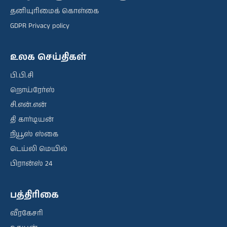
தனியுரிமைக் கொள்கை
GDPR Privacy policy
உலக செய்திகள்
பி.பி.சி
றொய்ரேர்ஸ்
சி.என்.என்
தி கார்டியன்
நியூஸ் ஸ்கை
டெய்லி மெயில்
பிரான்ஸ் 24
பத்திரிகை
வீரகேசரி