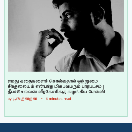
எமது கதைகளைச் சொல்வதால் ஒற்றுமை
சீர்குலையும் என்பதே மிகப்பெரும் பாரபட்சம் |
தீபச்செல்வன் வீரகேசரிக்கு வழங்கிய செவ்வி
by
பூங்குன்றன்
4 minutes read