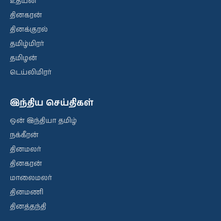
உதயன்
தினகரன்
தினக்குரல்
தமிழ்மிரர்
தமிழன்
டெய்லிமிரர்
இந்திய செய்திகள்
ஒன் இந்தியா தமிழ்
நக்கீரன்
தினமலர்
தினகரன்
மாலைமலர்
தினமணி
தினத்தந்தி