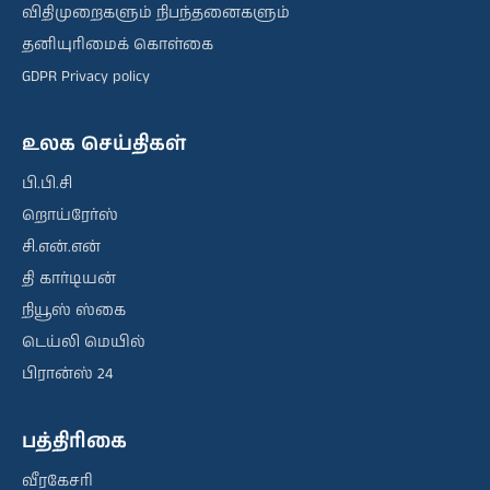
விதிமுறைகளும் நிபந்தனைகளும்
தனியுரிமைக் கொள்கை
GDPR Privacy policy
உலக செய்திகள்
பி.பி.சி
றொய்ரேர்ஸ்
சி.என்.என்
தி கார்டியன்
நியூஸ் ஸ்கை
டெய்லி மெயில்
பிரான்ஸ் 24
பத்திரிகை
வீரகேசரி