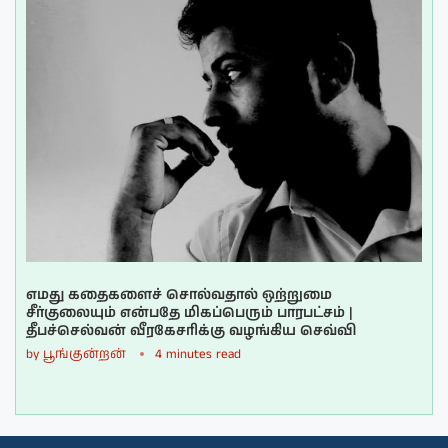
எமது கதைகளைச் சொல்வதால் ஒற்றுமை
சீர்குலையும் என்பதே மிகப்பெரும் பாரபட்சம் |
தீபச்செல்வன் வீரகேசரிக்கு வழங்கிய செவ்வி
by
பூங்குன்றன்
4 minutes read