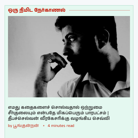
ஒரு நிமிட நேர்காணல்
எமது கதைகளைச் சொல்வதால் ஒற்றுமை
சீர்குலையும் என்பதே மிகப்பெரும் பாரபட்சம் |
தீபச்செல்வன் வீரகேசரிக்கு வழங்கிய செவ்வி
by
பூங்குன்றன்
4 minutes read