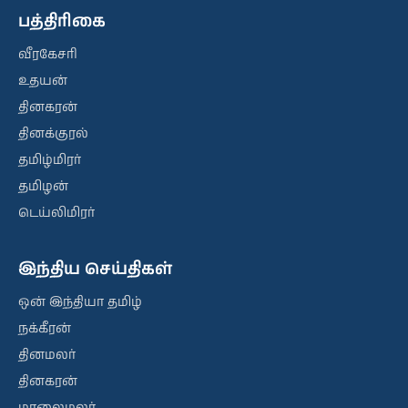
பத்திரிகை
வீரகேசரி
உதயன்
தினகரன்
தினக்குரல்
தமிழ்மிரர்
தமிழன்
டெய்லிமிரர்
இந்திய செய்திகள்
ஒன் இந்தியா தமிழ்
நக்கீரன்
தினமலர்
தினகரன்
மாலைமலர்