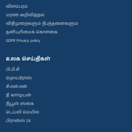
விளம்பரம்
மரண அறிவித்தல்
விதிமுறைகளும் நிபந்தனைகளும்
தனியுரிமைக் கொள்கை
GDPR Privacy policy
உலக செய்திகள்
பி.பி.சி
றொய்ரேர்ஸ்
சி.என்.என்
தி கார்டியன்
நியூஸ் ஸ்கை
டெய்லி மெயில்
பிரான்ஸ் 24