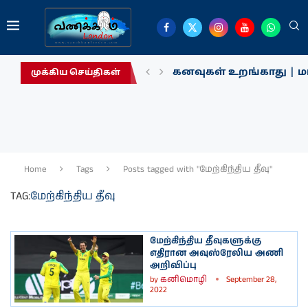
கனவுகள் உறங்காது | மா
முக்கிய செய்திகள்
Home
Tags
Posts tagged with "மேற்கிந்திய தீவு"
TAG:
மேற்கிந்திய தீவு
மேற்கிந்திய தீவுகளுக்கு
எதிரான அவுஸ்ரேலிய அணி
அறிவிப்பு
by
கனிமொழி
September 28,
2022