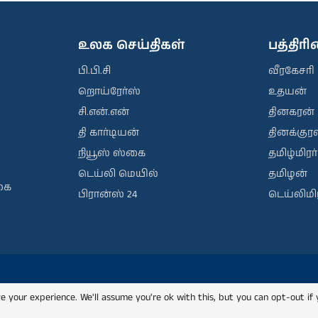
உலக செய்திகள்
பத்திர
பி.பி.சி
வீரகேசரி
றொய்ரேர்ஸ்
உதயன்
சி.என்.என்
தினகரன்
தி கார்டியன்
தினக்குரல
நியூஸ் ஸ்கை
தமிழ்மிரர்
டெய்லி மெயில்
தமிழன்
கை
பிரான்ஸ் 24
டெய்லிமிர
e your experience. We'll assume you're ok with this, but you can opt-out if 