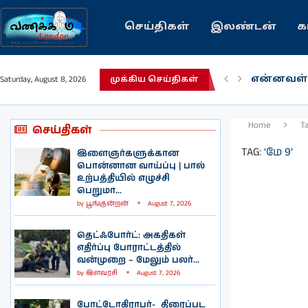
செய்திகள்
இலண்டன்
க
என்னவள்
Saturday, August 8, 2026
முக்கிய செய்திகள்
பழைய கற
இந்தியவர
கவிதை |
காசாவில் 
நல்ல சில
பிரித்தானி
இலங்கையி
இலண்டனி
Home
T
செய்திகள்
TAG:
‘மே 9’
இளைஞர்களுக்கான
பொன்னான வாய்ப்பு | பால்
உற்பத்தியில் எழுச்சி
பெறுமா...
by
பூங்குன்றன்
August 7, 2026
தெட்ஃபோர்ட்: அகதிகள்
எதிர்ப்பு போராட்டத்தில்
வன்முறை – மேலும் பலர்...
by
இளவரசி
August 7, 2026
போட்டோகிராபர்- ‌ திரைப்பட