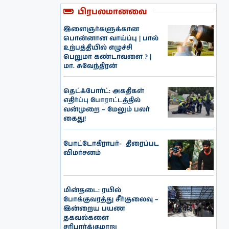
பிரபலமானவை
இளைஞர்களுக்கான
பொன்னான வாய்ப்பு | பால்
உற்பத்தியில் எழுச்சி
பெறுமா கண்டாவளை ? |
மா. சுவேந்திரன்
தெட்ஃபோர்ட்: அகதிகள்
எதிர்ப்பு போராட்டத்தில்
வன்முறை – மேலும் பலர்
கைது!
போட்டோகிராபர்- ‌ திரைப்பட
விமர்சனம்
மின்தடை: ரயில்
போக்குவரத்து சீர்குலைவு –
இன்றைய பயண
தகவல்களை
சரிபார்க்குமாறு