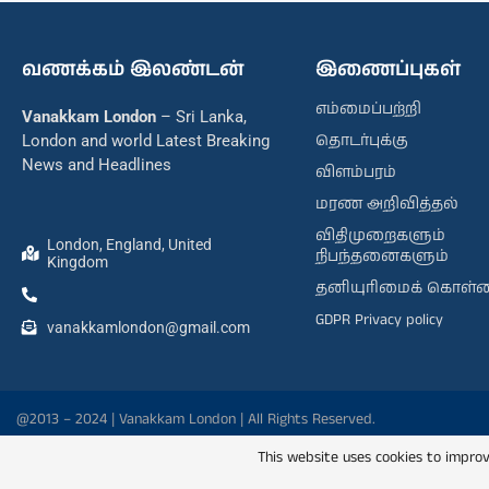
வணக்கம் இலண்டன்
இணைப்புகள்
எம்மைப்பற்றி
Vanakkam London
– Sri Lanka,
தொடர்புக்கு
London and world Latest Breaking
News and Headlines
விளம்பரம்
மரண அறிவித்தல்
விதிமுறைகளும்
London, England, United
நிபந்தனைகளும்
Kingdom
தனியுரிமைக் கொள்
GDPR Privacy policy
vanakkamlondon@gmail.com
@2013 – 2024 | Vanakkam London | All Rights Reserved.
This website uses cookies to improv