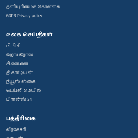
தனியுரிமைக் கொள்கை
GDPR Privacy policy
உலக செய்திகள்
பி.பி.சி
றொய்ரேர்ஸ்
சி.என்.என்
தி கார்டியன்
நியூஸ் ஸ்கை
டெய்லி மெயில்
பிரான்ஸ் 24
பத்திரிகை
வீரகேசரி