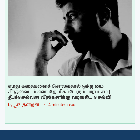
எமது கதைகளைச் சொல்வதால் ஒற்றுமை
சீர்குலையும் என்பதே மிகப்பெரும் பாரபட்சம் |
தீபச்செல்வன் வீரகேசரிக்கு வழங்கிய செவ்வி
by
பூங்குன்றன்
4 minutes read