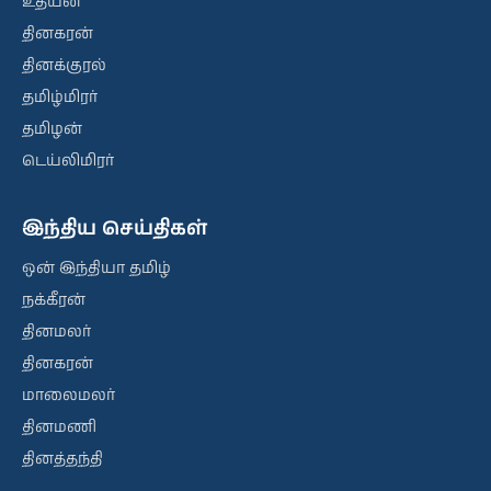
உதயன்
தினகரன்
தினக்குரல்
தமிழ்மிரர்
தமிழன்
டெய்லிமிரர்
இந்திய செய்திகள்
ஒன் இந்தியா தமிழ்
நக்கீரன்
தினமலர்
தினகரன்
மாலைமலர்
தினமணி
தினத்தந்தி