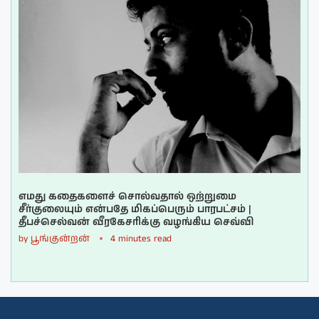
எமது கதைகளைச் சொல்வதால் ஒற்றுமை
சீர்குலையும் என்பதே மிகப்பெரும் பாரபட்சம் |
தீபச்செல்வன் வீரகேசரிக்கு வழங்கிய செவ்வி
by
பூங்குன்றன்
4 minutes read