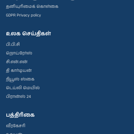
தனியுரிமைக் கொள்கை
GDPR Privacy policy
உலக செய்திகள்
பி.பி.சி
றொய்ரேர்ஸ்
சி.என்.என்
தி கார்டியன்
நியூஸ் ஸ்கை
டெய்லி மெயில்
பிரான்ஸ் 24
பத்திரிகை
வீரகேசரி