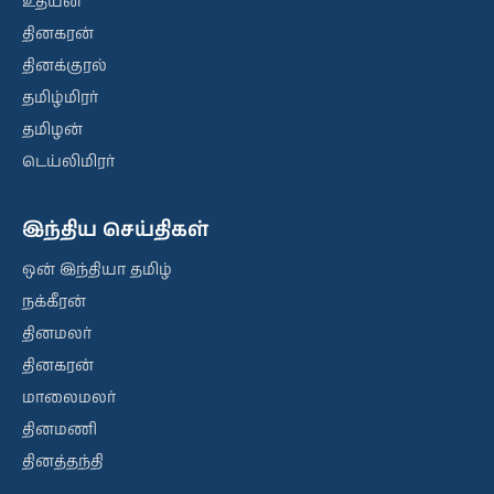
உதயன்
தினகரன்
தினக்குரல்
தமிழ்மிரர்
தமிழன்
டெய்லிமிரர்
இந்திய செய்திகள்
ஒன் இந்தியா தமிழ்
நக்கீரன்
தினமலர்
தினகரன்
மாலைமலர்
தினமணி
தினத்தந்தி