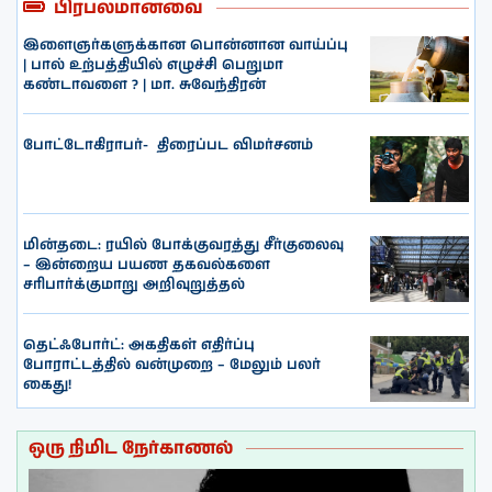
பிரபலமானவை
இளைஞர்களுக்கான பொன்னான வாய்ப்பு
| பால் உற்பத்தியில் எழுச்சி பெறுமா
கண்டாவளை ? | மா. சுவேந்திரன்
போட்டோகிராபர்- ‌ திரைப்பட விமர்சனம்
மின்தடை: ரயில் போக்குவரத்து சீர்குலைவு
– இன்றைய பயண தகவல்களை
சரிபார்க்குமாறு அறிவுறுத்தல்
தெட்ஃபோர்ட்: அகதிகள் எதிர்ப்பு
போராட்டத்தில் வன்முறை – மேலும் பலர்
கைது!
ஒரு நிமிட நேர்காணல்