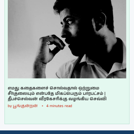
எமது கதைகளைச் சொல்வதால் ஒற்றுமை
சீர்குலையும் என்பதே மிகப்பெரும் பாரபட்சம் |
தீபச்செல்வன் வீரகேசரிக்கு வழங்கிய செவ்வி
by
பூங்குன்றன்
4 minutes read