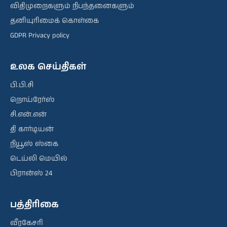
விதிமுறைகளும் நிபந்தனைகளும்
தனியுரிமைக் கொள்கை
GDPR Privacy policy
உலக செய்திகள்
பி.பி.சி
றொய்ரேர்ஸ்
சி.என்.என்
தி கார்டியன்
நியூஸ் ஸ்கை
டெய்லி மெயில்
பிரான்ஸ் 24
பத்திரிகை
வீரகேசரி