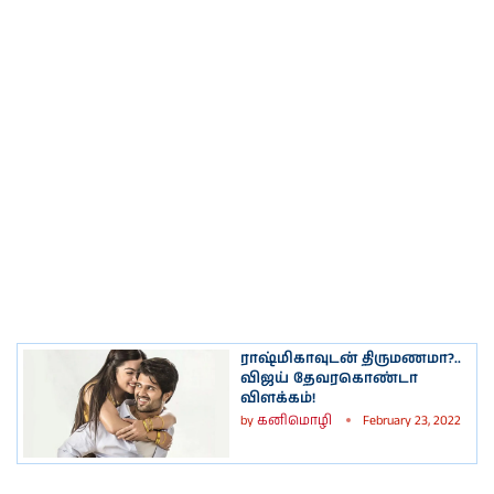
ராஷ்மிகாவுடன் திருமணமா?..
விஜய் தேவரகொண்டா
விளக்கம்!
by
கனிமொழி
February 23, 2022