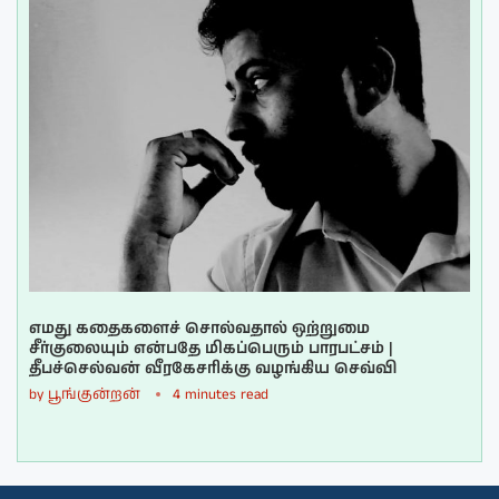
எமது கதைகளைச் சொல்வதால் ஒற்றுமை
சீர்குலையும் என்பதே மிகப்பெரும் பாரபட்சம் |
தீபச்செல்வன் வீரகேசரிக்கு வழங்கிய செவ்வி
by
பூங்குன்றன்
4 minutes read