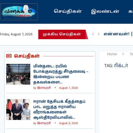
செய்திகள்
இலண்டன்
க
என்னவள்! 
Friday, August 7, 2026
முக்கிய செய்திகள்
பழைய கற்க
இந்தியவரலா
கவிதை | உ
காசாவில் போ
நல்ல சில 
பிரித்தானிய
இலங்கையில்
இலண்டனில்
Home
T
செய்திகள்
TAG:
ரிக்டர்
மின்தடை: ரயில்
போக்குவரத்து சீர்குலைவு –
இன்றைய பயண
தகவல்களை...
by
இளவரசி
August 7, 2026
ஈரான் தேசியக் கீதத்தைப்
பாட மறுத்த ஈரானிய
வீராங்கனைகள்
ஆஸ்திரேலியாவில்...
by
இளவரசி
August 6, 2026