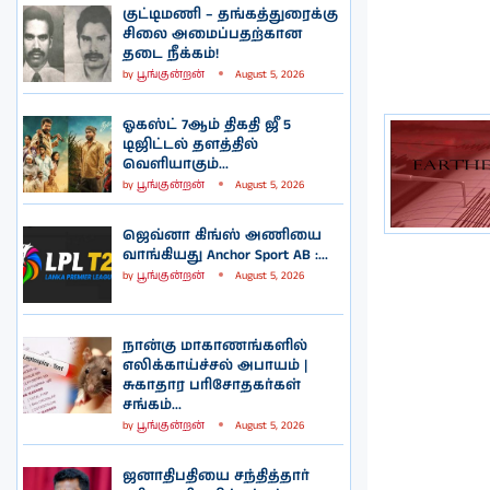
குட்டிமணி – தங்கத்துரைக்கு
சிலை அமைப்பதற்கான
தடை நீக்கம்!
by
பூங்குன்றன்
August 5, 2026
ஓகஸ்ட் 7ஆம் திகதி ஜீ 5
டிஜிட்டல் தளத்தில்
வெளியாகும்...
by
பூங்குன்றன்
August 5, 2026
ஜெவ்னா கிங்ஸ் அணியை
வாங்கியது Anchor Sport AB :...
by
பூங்குன்றன்
August 5, 2026
நான்கு மாகாணங்களில்
எலிக்காய்ச்சல் அபாயம் |
சுகாதார பரிசோதகர்கள்
சங்கம்...
by
பூங்குன்றன்
August 5, 2026
ஜனாதிபதியை சந்தித்தார்