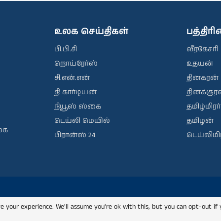
உலக செய்திகள்
பத்திர
பி.பி.சி
வீரகேசரி
றொய்ரேர்ஸ்
உதயன்
சி.என்.என்
தினகரன்
தி கார்டியன்
தினக்குரல
நியூஸ் ஸ்கை
தமிழ்மிரர்
டெய்லி மெயில்
தமிழன்
கை
பிரான்ஸ் 24
டெய்லிமிர
e your experience. We'll assume you're ok with this, but you can opt-out if 