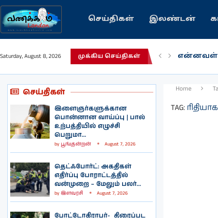
செய்திகள்
இலண்டன்
க
என்னவள்
Saturday, August 8, 2026
முக்கிய செய்திகள்
பழைய கற
இந்தியவர
கவிதை |
காசாவில் 
நல்ல சில
பிரித்தானி
இலங்கையி
இலண்டனி
Home
T
செய்திகள்
TAG:
ரிதியா
இளைஞர்களுக்கான
பொன்னான வாய்ப்பு | பால்
உற்பத்தியில் எழுச்சி
பெறுமா...
by
பூங்குன்றன்
August 7, 2026
தெட்ஃபோர்ட்: அகதிகள்
எதிர்ப்பு போராட்டத்தில்
வன்முறை – மேலும் பலர்...
by
இளவரசி
August 7, 2026
போட்டோகிராபர்- ‌ திரைப்பட