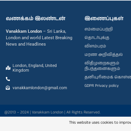
வணக்கம் இலண்டன்
இணைப்புகள்
எம்மைப்பற்றி
Vanakkam London
– Sri Lanka,
தொடர்புக்கு
London and world Latest Breaking
News and Headlines
விளம்பரம்
மரண அறிவித்தல்
விதிமுறைகளும்
London, England, United
நிபந்தனைகளும்
Kingdom
தனியுரிமைக் கொள்
GDPR Privacy policy
vanakkamlondon@gmail.com
@2013 – 2024 | Vanakkam London | All Rights Reserved.
This website uses cookies to improv