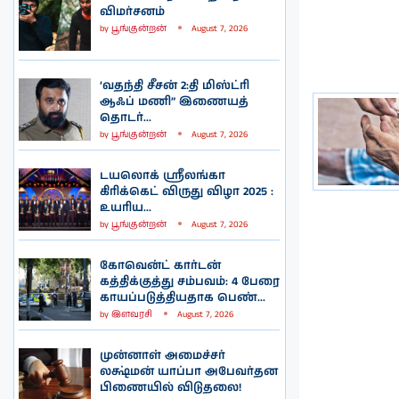
விமர்சனம்
by
பூங்குன்றன்
August 7, 2026
‘வதந்தி சீசன் 2:தி மிஸ்ட்ரி
ஆஃப் மணி” இணையத்
தொடர்...
by
பூங்குன்றன்
August 7, 2026
டயலொக் ஸ்ரீலங்கா
கிரிக்கெட் விருது விழா 2025 :
உயரிய...
by
பூங்குன்றன்
August 7, 2026
கோவென்ட் கார்டன்
கத்திக்குத்து சம்பவம்: 4 பேரை
காயப்படுத்தியதாக பெண்...
by
இளவரசி
August 7, 2026
முன்னாள் அமைச்சர்
லக்ஷ்மன் யாப்பா அபேவர்தன
பிணையில் விடுதலை!