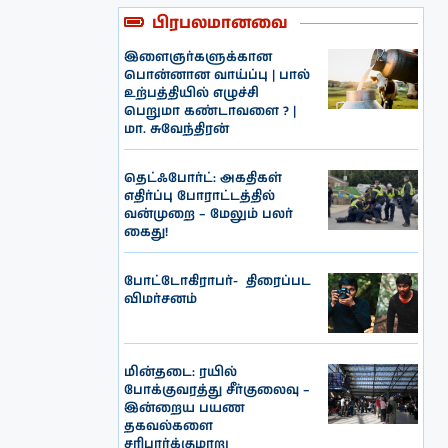
பிரபலமானவை
இளைஞர்களுக்கான
பொன்னான வாய்ப்பு | பால்
உற்பத்தியில் எழுச்சி
பெறுமா கண்டாவளை ? |
மா. சுவேந்திரன்
தெட்ஃபோர்ட்: அகதிகள்
எதிர்ப்பு போராட்டத்தில்
வன்முறை – மேலும் பலர்
கைது!
போட்டோகிராபர்- ‌ திரைப்பட
விமர்சனம்
மின்தடை: ரயில்
போக்குவரத்து சீர்குலைவு –
இன்றைய பயண
தகவல்களை
சரிபார்க்குமாறு