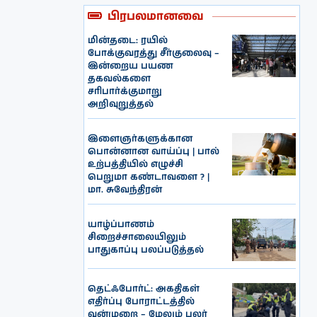
பிரபலமானவை
மின்தடை: ரயில்
போக்குவரத்து சீர்குலைவு –
இன்றைய பயண
தகவல்களை
சரிபார்க்குமாறு
அறிவுறுத்தல்
இளைஞர்களுக்கான
பொன்னான வாய்ப்பு | பால்
உற்பத்தியில் எழுச்சி
பெறுமா கண்டாவளை ? |
மா. சுவேந்திரன்
யாழ்ப்பாணம்
சிறைச்சாலையிலும்
பாதுகாப்பு பலப்படுத்தல்
தெட்ஃபோர்ட்: அகதிகள்
எதிர்ப்பு போராட்டத்தில்
வன்முறை – மேலும் பலர்