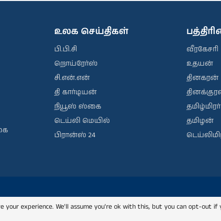
உலக செய்திகள்
பத்திர
பி.பி.சி
வீரகேசரி
றொய்ரேர்ஸ்
உதயன்
சி.என்.என்
தினகரன்
தி கார்டியன்
தினக்குரல
நியூஸ் ஸ்கை
தமிழ்மிரர்
டெய்லி மெயில்
தமிழன்
கை
பிரான்ஸ் 24
டெய்லிமிர
e your experience. We'll assume you're ok with this, but you can opt-out if 