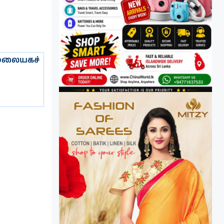
ு மலையகச்