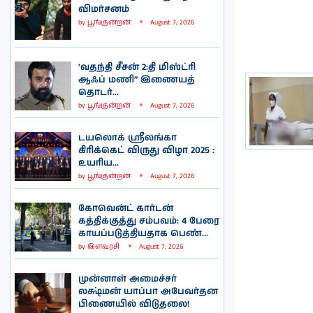
விமர்சனம்
by
பூங்குன்றன்
August 7, 2026
‘வதந்தி சீசன் 2:தி மிஸ்ட்ரி
ஆஃப் மணி” இணையத்
தொடர்...
by
பூங்குன்றன்
August 7, 2026
டயலொக் ஸ்ரீலங்கா
கிரிக்கெட் விருது விழா 2025 :
உயரிய...
by
பூங்குன்றன்
August 7, 2026
கோவென்ட் கார்டன்
கத்திக்குத்து சம்பவம்: 4 பேரை
காயப்படுத்தியதாக பெண்...
by
இளவரசி
August 7, 2026
முன்னாள் அமைச்சர்
லக்ஷ்மன் யாப்பா அபேவர்தன
பிணையில் விடுதலை!