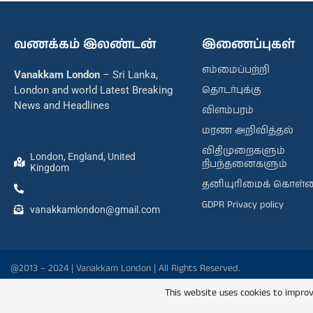
வணக்கம் இலண்டன்
இணைப்புகள்
எம்மைப்பற்றி
Vanakkam London
– Sri Lanka,
தொடர்புக்கு
London and world Latest Breaking
News and Headlines
விளம்பரம்
மரண அறிவித்தல்
விதிமுறைகளும்
London, England, United
நிபந்தனைகளும்
Kingdom
தனியுரிமைக் கொள்
GDPR Privacy policy
vanakkamlondon@gmail.com
@2013 – 2024 | Vanakkam London | All Rights Reserved.
This website uses cookies to improv