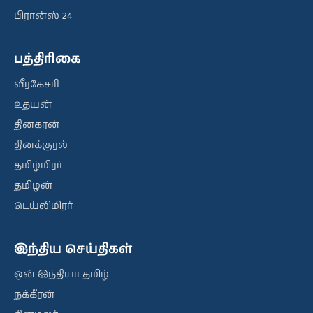
பிரான்ஸ் 24
பத்திரிகை
வீரகேசரி
உதயன்
தினகரன்
தினக்குரல்
தமிழ்மிரர்
தமிழன்
டெய்லிமிரர்
இந்திய செய்திகள்
ஒன் இந்தியா தமிழ்
நக்கீரன்