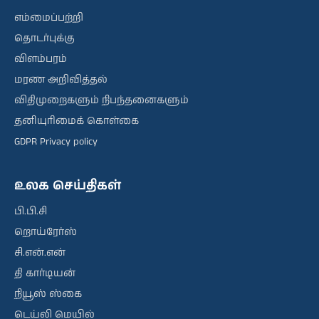
எம்மைப்பற்றி
தொடர்புக்கு
விளம்பரம்
மரண அறிவித்தல்
விதிமுறைகளும் நிபந்தனைகளும்
தனியுரிமைக் கொள்கை
GDPR Privacy policy
உலக செய்திகள்
பி.பி.சி
றொய்ரேர்ஸ்
சி.என்.என்
தி கார்டியன்
நியூஸ் ஸ்கை
டெய்லி மெயில்