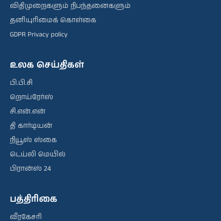
விதிமுறைகளும் நிபந்தனைகளும்
தனியுரிமைக் கொள்கை
GDPR Privacy policy
உலக செய்திகள்
பி.பி.சி
றொய்ரேர்ஸ்
சி.என்.என்
தி கார்டியன்
நியூஸ் ஸ்கை
டெய்லி மெயில்
பிரான்ஸ் 24
பத்திரிகை
வீரகேசரி