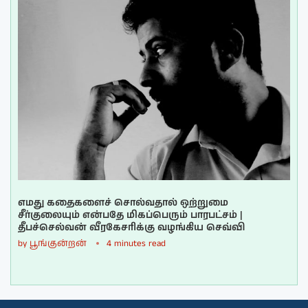
எமது கதைகளைச் சொல்வதால் ஒற்றுமை
சீர்குலையும் என்பதே மிகப்பெரும் பாரபட்சம் |
தீபச்செல்வன் வீரகேசரிக்கு வழங்கிய செவ்வி
by
பூங்குன்றன்
4 minutes read