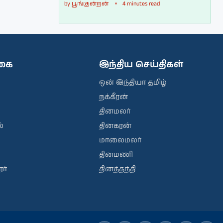
by
பூங்குன்றன்
4 minutes read
ிகை
இந்திய செய்திகள்
ஒன் இந்தியா தமிழ்
நக்கீரன்
தினமலர்
்
தினகரன்
மாலைமலர்
தினமணி
ர்
தினத்தந்தி