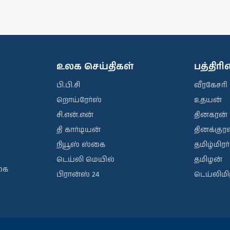
உலக செய்திகள்
பத்திர
பி.பி.சி
வீரகேசரி
றொய்ரேர்ஸ்
உதயன்
சி.என்.என்
தினகரன்
தி கார்டியன்
தினக்குரல
நியூஸ் ஸ்கை
தமிழ்மிரர்
டெய்லி மெயில்
தமிழன்
கை
பிரான்ஸ் 24
டெய்லிமிர