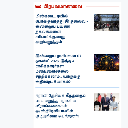
பிரபலமானவை
மின்தடை: ரயில்
போக்குவரத்து சீர்குலைவு –
இன்றைய பயண
தகவல்களை
சரிபார்க்குமாறு
அறிவுறுத்தல்
இன்றைய ராசிபலன் 07
ஓகஸ்ட் 2026: இந்த 4
ராசிக்காரர்கள்
மனஉளைச்சலை
சந்திக்கலாம்… யாருக்கு
அதிர்ஷ்ட யோகம்?
ஈரான் தேசியக் கீதத்தைப்
பாட மறுத்த ஈரானிய
வீராங்கனைகள்
ஆஸ்திரேலியாவில்
குடியுரிமை பெற்றனர்!