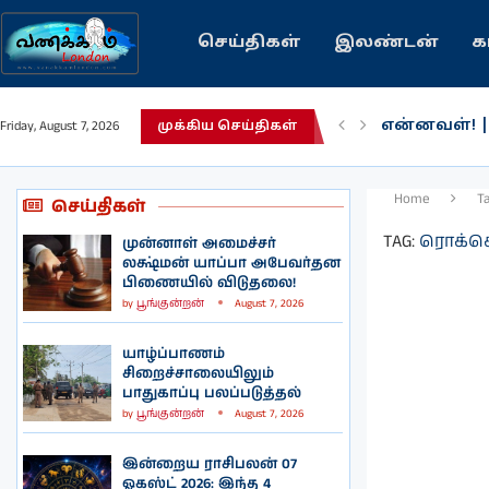
செய்திகள்
இலண்டன்
க
என்னவள்! 
Friday, August 7, 2026
முக்கிய செய்திகள்
பழைய கற்க
இந்தியவரலா
கவிதை | உ
காசாவில் போ
நல்ல சில 
பிரித்தானிய
இலங்கையில்
இலண்டனில்
Home
T
செய்திகள்
TAG:
ரொக்கெ
முன்னாள் அமைச்சர்
லக்ஷ்மன் யாப்பா அபேவர்தன
பிணையில் விடுதலை!
by
பூங்குன்றன்
August 7, 2026
யாழ்ப்பாணம்
சிறைச்சாலையிலும்
பாதுகாப்பு பலப்படுத்தல்
by
பூங்குன்றன்
August 7, 2026
இன்றைய ராசிபலன் 07
ஓகஸ்ட் 2026: இந்த 4