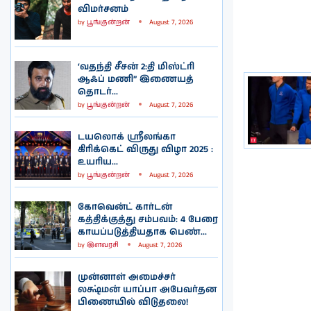
விமர்சனம்
by
பூங்குன்றன்
August 7, 2026
‘வதந்தி சீசன் 2:தி மிஸ்ட்ரி
ஆஃப் மணி” இணையத்
தொடர்...
by
பூங்குன்றன்
August 7, 2026
டயலொக் ஸ்ரீலங்கா
கிரிக்கெட் விருது விழா 2025 :
உயரிய...
by
பூங்குன்றன்
August 7, 2026
கோவென்ட் கார்டன்
கத்திக்குத்து சம்பவம்: 4 பேரை
காயப்படுத்தியதாக பெண்...
by
இளவரசி
August 7, 2026
முன்னாள் அமைச்சர்
லக்ஷ்மன் யாப்பா அபேவர்தன
பிணையில் விடுதலை!