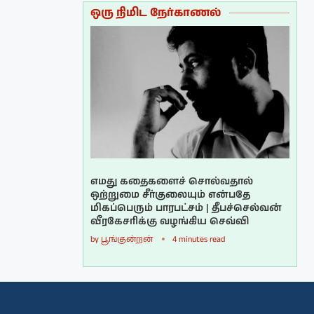
ஒரு நிமிட நேர்காணல்
எமது கதைகளைச் சொல்வதால்
ஒற்றுமை சீர்குலையும் என்பதே
மிகப்பெரும் பாரபட்சம் | தீபச்செல்வன்
வீரகேசரிக்கு வழங்கிய செவ்வி
by
பூங்குன்றன்
4 minutes read