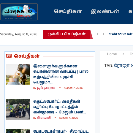
செய்திகள்
இலண்டன்
க
என்னவள்
Saturday, August 8, 2026
முக்கிய செய்திகள்
பழைய கற
இந்தியவர
கவிதை |
காசாவில் 
நல்ல சில
பிரித்தானி
இலங்கையி
இலண்டனி
Home
T
செய்திகள்
TAG:
ரோஜர் 
இளைஞர்களுக்கான
பொன்னான வாய்ப்பு | பால்
உற்பத்தியில் எழுச்சி
பெறுமா...
by
பூங்குன்றன்
August 7, 2026
தெட்ஃபோர்ட்: அகதிகள்
எதிர்ப்பு போராட்டத்தில்
வன்முறை – மேலும் பலர்...
by
இளவரசி
August 7, 2026
போட்டோகிராபர்- ‌ திரைப்பட