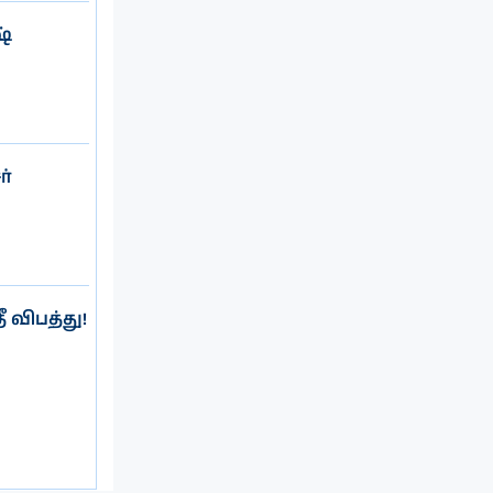
ஷ்
்
ீ விபத்து!