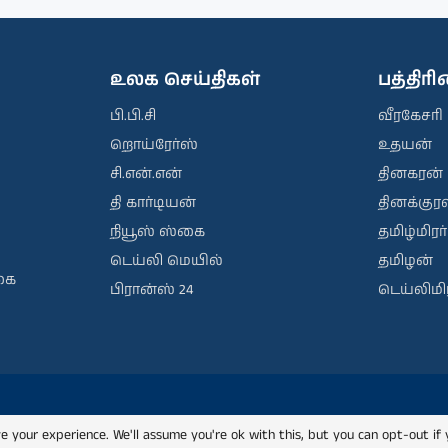
உலக செய்திகள்
பத்திர
பி.பி.சி
வீரகேசரி
றொய்ரேர்ஸ்
உதயன்
சி.என்.என்
தினகரன்
தி கார்டியன்
தினக்குரல
நியூஸ் ஸ்கை
தமிழ்மிரர்
டெய்லி மெயில்
தமிழன்
கை
பிரான்ஸ் 24
டெய்லிமிர
e your experience. We'll assume you're ok with this, but you can opt-out if 