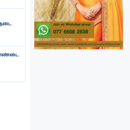
 தடை
்தாண்டை