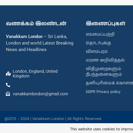
வணக்கம் இலண்டன்
இணைப்புகள்
எம்மைப்பற்றி
Vanakkam London
– Sri Lanka,
தொடர்புக்கு
London and world Latest Breaking
News and Headlines
விளம்பரம்
மரண அறிவித்தல்
விதிமுறைகளும்
London, England, United
நிபந்தனைகளும்
Kingdom
தனியுரிமைக் கொள்
GDPR Privacy policy
vanakkamlondon@gmail.com
@2013 – 2024 | Vanakkam London | All Rights Reserved.
This website uses cookies to improv