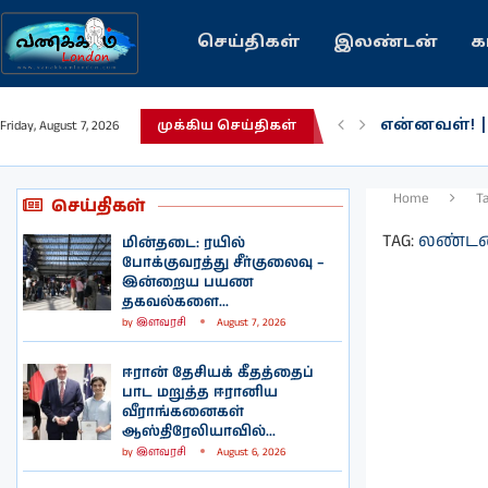
செய்திகள்
இலண்டன்
க
பழைய கற்க
Friday, August 7, 2026
முக்கிய செய்திகள்
இந்தியவரலா
கவிதை | உ
காசாவில் போ
நல்ல சில 
பிரித்தானிய
இலங்கையில்
இலண்டனில்
Home
T
செய்திகள்
TAG:
லண்டன
மின்தடை: ரயில்
போக்குவரத்து சீர்குலைவு –
இன்றைய பயண
தகவல்களை...
by
இளவரசி
August 7, 2026
ஈரான் தேசியக் கீதத்தைப்
பாட மறுத்த ஈரானிய
வீராங்கனைகள்
ஆஸ்திரேலியாவில்...
by
இளவரசி
August 6, 2026