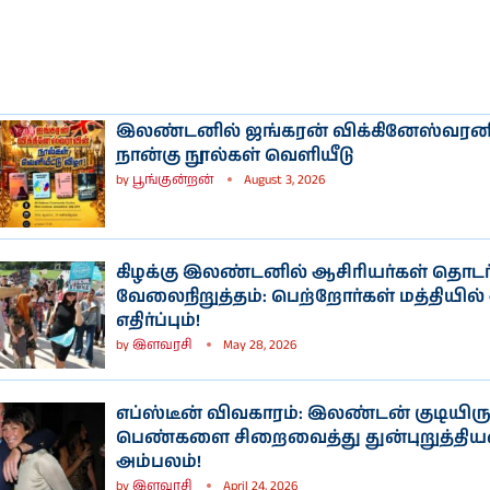
இலண்டனில் ஜங்கரன் விக்கினேஸ்வரன
நான்கு நூல்கள் வெளியீடு
by
பூங்குன்றன்
August 3, 2026
கிழக்கு இலண்டனில் ஆசிரியர்கள் தொடர
வேலைநிறுத்தம்: பெற்றோர்கள் மத்தியில்
எதிர்ப்பும்!
by
இளவரசி
May 28, 2026
எப்ஸ்டீன் விவகாரம்: இலண்டன் குடியிரு
பெண்களை சிறைவைத்து துன்புறுத்தி
அம்பலம்!
by
இளவரசி
April 24, 2026