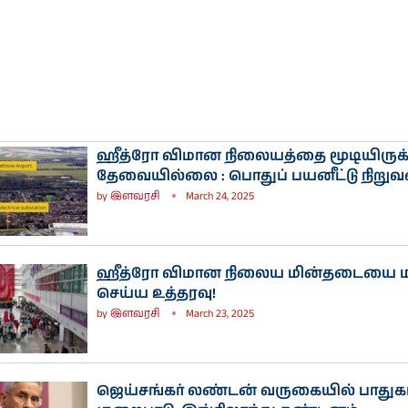
ி
நடிகை ராஷி
நடிகை
கண்ணாவின்
பிரணிதாவின்
ஹீத்ரோ விமான நிலையத்தை மூடியிருக
ப்பு
புகைப்படத்தொகுப்பு
புகைப்படத்தொகுப்பு
தேவையில்லை : பொதுப் பயனீட்டு நிறுவ
by
இளவரசி
March 24, 2025
ஹீத்ரோ விமான நிலைய மின்தடையை ம
செய்ய உத்தரவு!
by
இளவரசி
March 23, 2025
ஜெய்சங்கர் லண்டன் வருகையில் பாதுகா