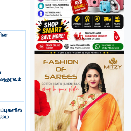
ின்
்
 ஆதரவும்
ப்புகளில்
யமை