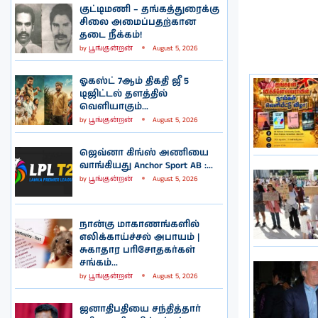
குட்டிமணி – தங்கத்துரைக்கு
சிலை அமைப்பதற்கான
தடை நீக்கம்!
by
பூங்குன்றன்
August 5, 2026
ஓகஸ்ட் 7ஆம் திகதி ஜீ 5
டிஜிட்டல் தளத்தில்
வெளியாகும்...
by
பூங்குன்றன்
August 5, 2026
ஜெவ்னா கிங்ஸ் அணியை
வாங்கியது Anchor Sport AB :...
by
பூங்குன்றன்
August 5, 2026
நான்கு மாகாணங்களில்
எலிக்காய்ச்சல் அபாயம் |
சுகாதார பரிசோதகர்கள்
சங்கம்...
by
பூங்குன்றன்
August 5, 2026
ஜனாதிபதியை சந்தித்தார்