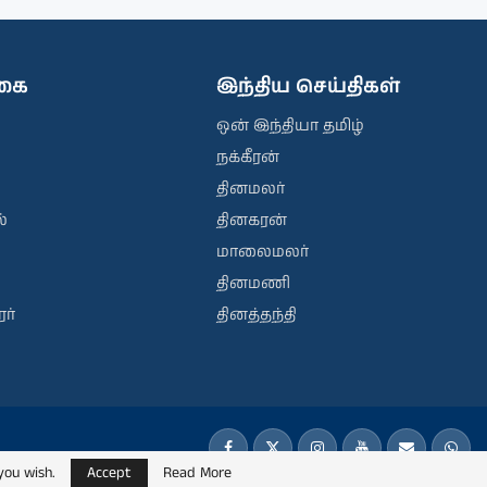
ிகை
இந்திய செய்திகள்
ஒன் இந்தியா தமிழ்
நக்கீரன்
தினமலர்
்
தினகரன்
மாலைமலர்
தினமணி
ர்
தினத்தந்தி
you wish.
Accept
Read More