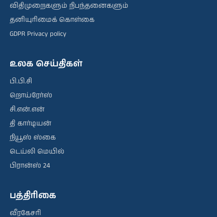
விதிமுறைகளும் நிபந்தனைகளும்
தனியுரிமைக் கொள்கை
GDPR Privacy policy
உலக செய்திகள்
பி.பி.சி
றொய்ரேர்ஸ்
சி.என்.என்
தி கார்டியன்
நியூஸ் ஸ்கை
டெய்லி மெயில்
பிரான்ஸ் 24
பத்திரிகை
வீரகேசரி