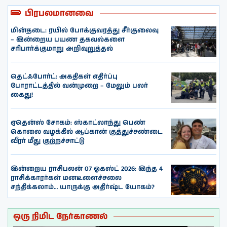
பிரபலமானவை
மின்தடை: ரயில் போக்குவரத்து சீர்குலைவு
– இன்றைய பயண தகவல்களை
சரிபார்க்குமாறு அறிவுறுத்தல்
தெட்ஃபோர்ட்: அகதிகள் எதிர்ப்பு
போராட்டத்தில் வன்முறை – மேலும் பலர்
கைது!
ஏதென்ஸ் சோகம்: ஸ்காட்லாந்து பெண்
கொலை வழக்கில் ஆப்கான் குத்துச்சண்டை
வீரர் மீது குற்றச்சாட்டு
இன்றைய ராசிபலன் 07 ஓகஸ்ட் 2026: இந்த 4
ராசிக்காரர்கள் மனஉளைச்சலை
சந்திக்கலாம்… யாருக்கு அதிர்ஷ்ட யோகம்?
ஒரு நிமிட நேர்காணல்