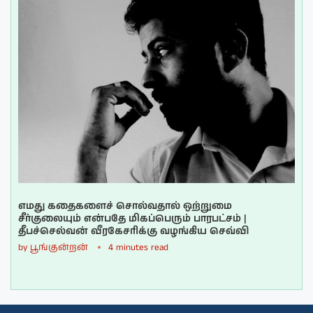
எமது கதைகளைச் சொல்வதால் ஒற்றுமை
சீர்குலையும் என்பதே மிகப்பெரும் பாரபட்சம் |
தீபச்செல்வன் வீரகேசரிக்கு வழங்கிய செவ்வி
by
பூங்குன்றன்
4 minutes read