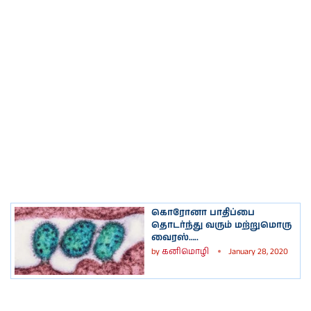
கொரோனா பாதிப்பை
தொடர்ந்து வரும் மற்றுமொரு
வைரஸ்…..
by
கனிமொழி
January 28, 2020