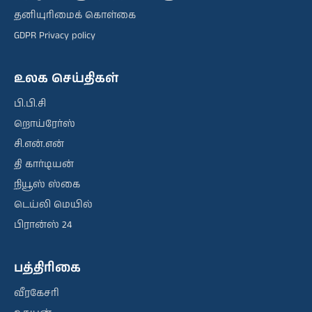
தனியுரிமைக் கொள்கை
GDPR Privacy policy
உலக செய்திகள்
பி.பி.சி
றொய்ரேர்ஸ்
சி.என்.என்
தி கார்டியன்
நியூஸ் ஸ்கை
டெய்லி மெயில்
பிரான்ஸ் 24
பத்திரிகை
வீரகேசரி