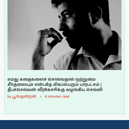
எமது கதைகளைச் சொல்வதால் ஒற்றுமை
சீர்குலையும் என்பதே மிகப்பெரும் பாரபட்சம் |
தீபச்செல்வன் வீரகேசரிக்கு வழங்கிய செவ்வி
by
பூங்குன்றன்
4 minutes read