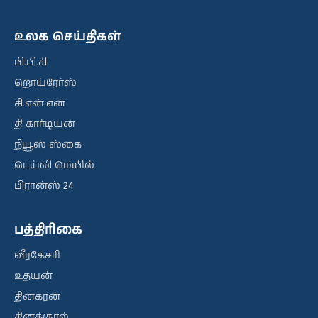
உலக செய்திகள்
பி.பி.சி
றொய்ரேர்ஸ்
சி.என்.என்
தி கார்டியன்
நியூஸ் ஸ்கை
டெய்லி மெயில்
பிரான்ஸ் 24
பத்திரிகை
வீரகேசரி
உதயன்
தினகரன்
தினக்குரல்