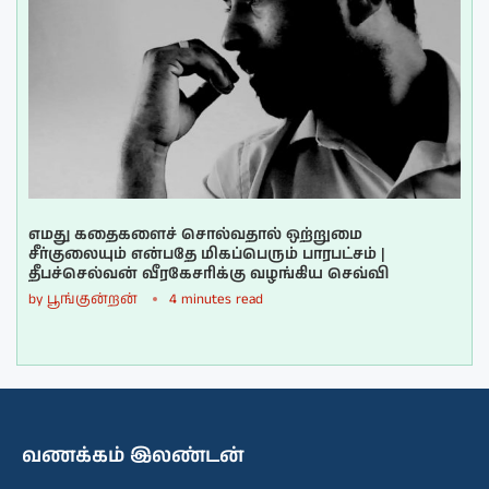
எமது கதைகளைச் சொல்வதால் ஒற்றுமை
சீர்குலையும் என்பதே மிகப்பெரும் பாரபட்சம் |
தீபச்செல்வன் வீரகேசரிக்கு வழங்கிய செவ்வி
by
பூங்குன்றன்
4 minutes read
வணக்கம் இலண்டன்