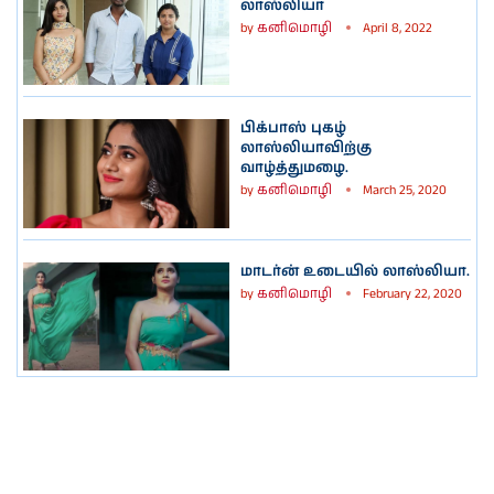
லாஸ்லியா
by
கனிமொழி
April 8, 2022
பிக்பாஸ் புகழ்
லாஸ்லியாவிற்கு
வாழ்த்துமழை.
by
கனிமொழி
March 25, 2020
மாடர்ன் உடையில் லாஸ்லியா.
by
கனிமொழி
February 22, 2020