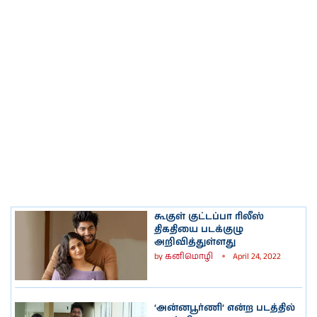
கூகுள் குட்டப்பா ரிலீஸ்
திகதியை படக்குழு
அறிவித்துள்ளது
by
கனிமொழி
April 24, 2022
‘அன்னபூர்ணி’ என்ற படத்தில்