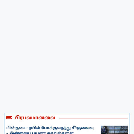
பிரபலமானவை
மின்தடை: ரயில் போக்குவரத்து சீர்குலைவு
– இன்றைய பயண தகவல்களை