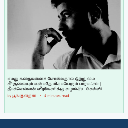
எமது கதைகளைச் சொல்வதால் ஒற்றுமை
சீர்குலையும் என்பதே மிகப்பெரும் பாரபட்சம் |
தீபச்செல்வன் வீரகேசரிக்கு வழங்கிய செவ்வி
by
பூங்குன்றன்
4 minutes read