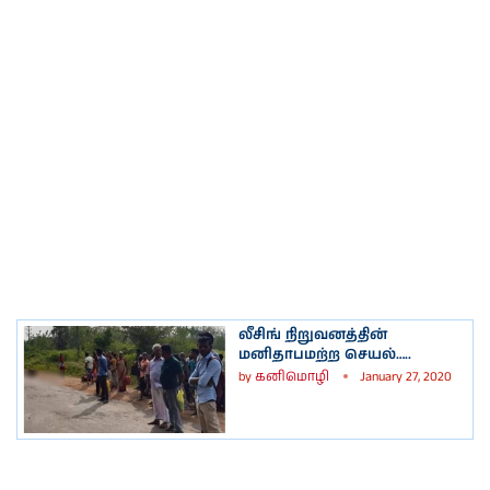
லீசிங் நிறுவனத்தின்
மனிதாபமற்ற செயல்…..
by
கனிமொழி
January 27, 2020