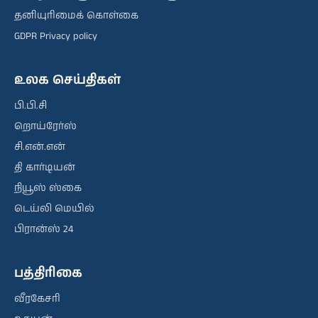
தனியுரிமைக் கொள்கை
GDPR Privacy policy
உலக செய்திகள்
பி.பி.சி
றொய்ரேர்ஸ்
சி.என்.என்
தி கார்டியன்
நியூஸ் ஸ்கை
டெய்லி மெயில்
பிரான்ஸ் 24
பத்திரிகை
வீரகேசரி