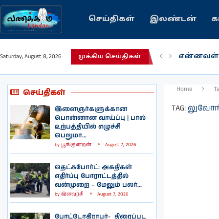
செய்திகள்
இலண்டன்
க
என்னவள்
Saturday, August 8, 2026
முக்கிய செய்திகள்
பழைய கற
இந்தியவர
கவிதை |
காசாவில் 
நல்ல சில
பிரித்தானி
இலங்கையி
இலண்டனி
Home
T
செய்திகள்
TAG:
லுவோங்
இளைஞர்களுக்கான
பொன்னான வாய்ப்பு | பால்
உற்பத்தியில் எழுச்சி
பெறுமா...
by
பூங்குன்றன்
August 7, 2026
தெட்ஃபோர்ட்: அகதிகள்
எதிர்ப்பு போராட்டத்தில்
வன்முறை – மேலும் பலர்...
by
இளவரசி
August 7, 2026
போட்டோகிராபர்- ‌ திரைப்பட