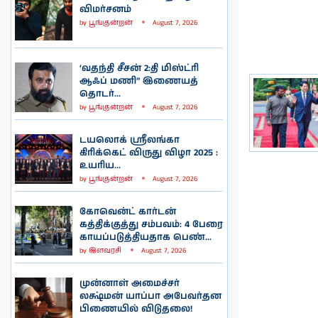
விமர்சனம்
by
பூங்குன்றன்
August 7, 2026
‘வதந்தி சீசன் 2:தி மிஸ்ட்ரி
ஆஃப் மணி” இணையத்
தொடர்...
by
பூங்குன்றன்
August 7, 2026
டயலொக் ஸ்ரீலங்கா
கிரிக்கெட் விருது விழா 2025 :
உயரிய...
by
பூங்குன்றன்
August 7, 2026
கோவென்ட் கார்டன்
கத்திக்குத்து சம்பவம்: 4 பேரை
காயப்படுத்தியதாக பெண்...
by
இளவரசி
August 7, 2026
முன்னாள் அமைச்சர்
லக்ஷ்மன் யாப்பா அபேவர்தன
பிணையில் விடுதலை!