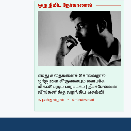
ஒரு நிமிட நேர்காணல்
எமது கதைகளைச் சொல்வதால்
ஒற்றுமை சீர்குலையும் என்பதே
மிகப்பெரும் பாரபட்சம் | தீபச்செல்வன்
வீரகேசரிக்கு வழங்கிய செவ்வி
by
பூங்குன்றன்
4 minutes read