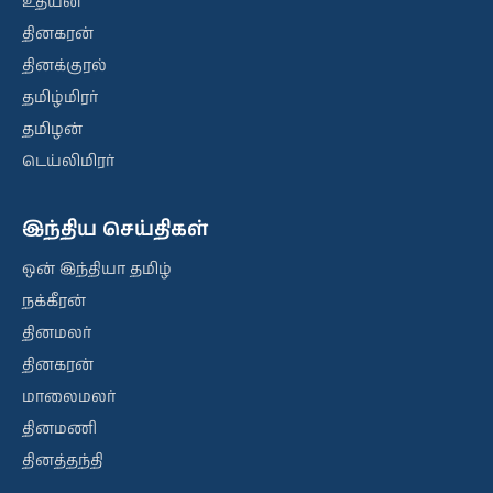
உதயன்
தினகரன்
தினக்குரல்
தமிழ்மிரர்
தமிழன்
டெய்லிமிரர்
இந்திய செய்திகள்
ஒன் இந்தியா தமிழ்
நக்கீரன்
தினமலர்
தினகரன்
மாலைமலர்
தினமணி
தினத்தந்தி