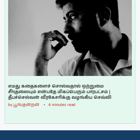
எமது கதைகளைச் சொல்வதால் ஒற்றுமை
சீர்குலையும் என்பதே மிகப்பெரும் பாரபட்சம் |
தீபச்செல்வன் வீரகேசரிக்கு வழங்கிய செவ்வி
by
பூங்குன்றன்
4 minutes read