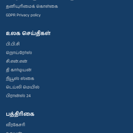
தனியுரிமைக் கொள்கை
GDPR Privacy policy
உலக செய்திகள்
பி.பி.சி
றொய்ரேர்ஸ்
சி.என்.என்
தி கார்டியன்
நியூஸ் ஸ்கை
டெய்லி மெயில்
பிரான்ஸ் 24
பத்திரிகை
வீரகேசரி