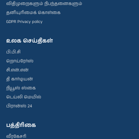
விதிமுறைகளும் நிபந்தனைகளும்
தனியுரிமைக் கொள்கை
GDPR Privacy policy
உலக செய்திகள்
பி.பி.சி
றொய்ரேர்ஸ்
சி.என்.என்
தி கார்டியன்
நியூஸ் ஸ்கை
டெய்லி மெயில்
பிரான்ஸ் 24
பத்திரிகை
வீரகேசரி