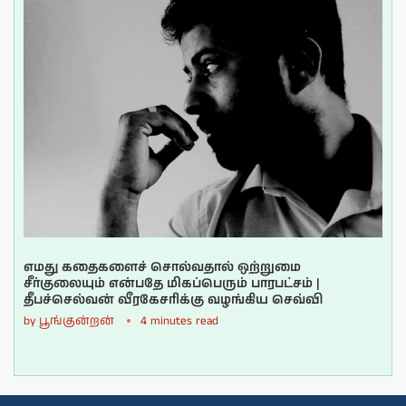
எமது கதைகளைச் சொல்வதால் ஒற்றுமை
சீர்குலையும் என்பதே மிகப்பெரும் பாரபட்சம் |
தீபச்செல்வன் வீரகேசரிக்கு வழங்கிய செவ்வி
by
பூங்குன்றன்
4 minutes read