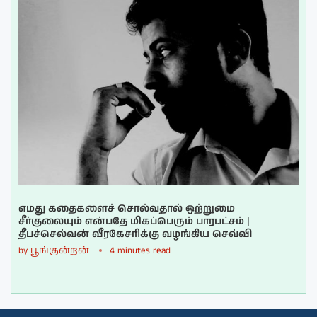
எமது கதைகளைச் சொல்வதால் ஒற்றுமை
சீர்குலையும் என்பதே மிகப்பெரும் பாரபட்சம் |
தீபச்செல்வன் வீரகேசரிக்கு வழங்கிய செவ்வி
by
பூங்குன்றன்
4 minutes read