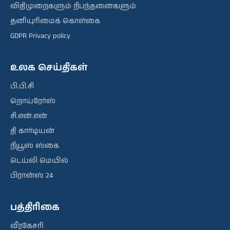
விதிமுறைகளும் நிபந்தனைகளும்
தனியுரிமைக் கொள்கை
GDPR Privacy policy
உலக செய்திகள்
பி.பி.சி
றொய்ரேர்ஸ்
சி.என்.என்
தி கார்டியன்
நியூஸ் ஸ்கை
டெய்லி மெயில்
பிரான்ஸ் 24
பத்திரிகை
வீரகேசரி