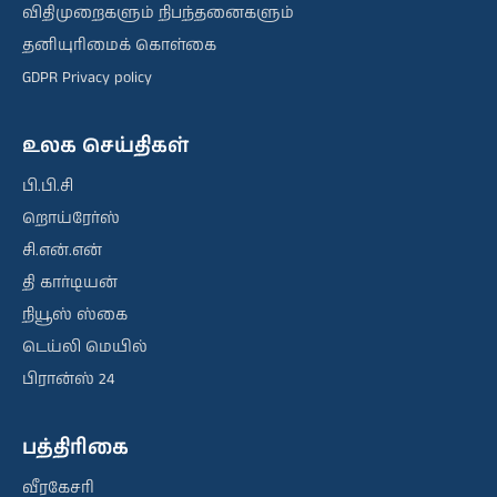
விதிமுறைகளும் நிபந்தனைகளும்
தனியுரிமைக் கொள்கை
GDPR Privacy policy
உலக செய்திகள்
பி.பி.சி
றொய்ரேர்ஸ்
சி.என்.என்
தி கார்டியன்
நியூஸ் ஸ்கை
டெய்லி மெயில்
பிரான்ஸ் 24
பத்திரிகை
வீரகேசரி