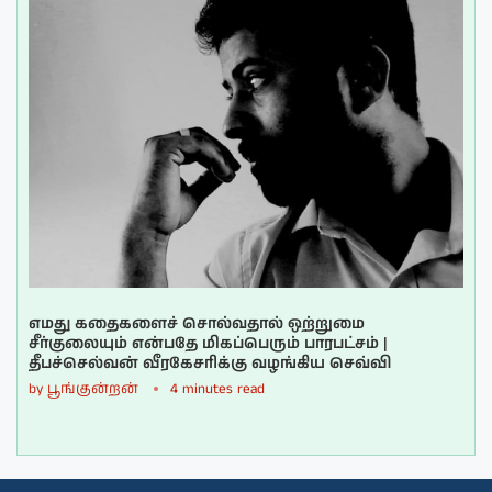
எமது கதைகளைச் சொல்வதால் ஒற்றுமை
சீர்குலையும் என்பதே மிகப்பெரும் பாரபட்சம் |
தீபச்செல்வன் வீரகேசரிக்கு வழங்கிய செவ்வி
by
பூங்குன்றன்
4 minutes read