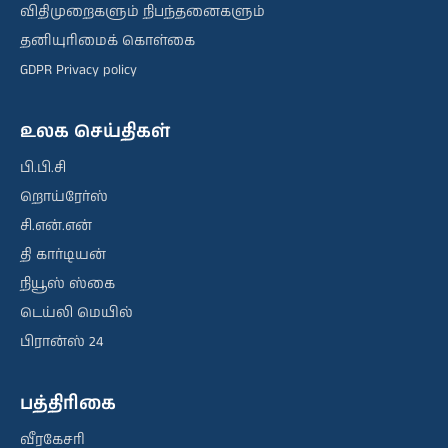
விதிமுறைகளும் நிபந்தனைகளும்
தனியுரிமைக் கொள்கை
GDPR Privacy policy
உலக செய்திகள்
பி.பி.சி
றொய்ரேர்ஸ்
சி.என்.என்
தி கார்டியன்
நியூஸ் ஸ்கை
டெய்லி மெயில்
பிரான்ஸ் 24
பத்திரிகை
வீரகேசரி