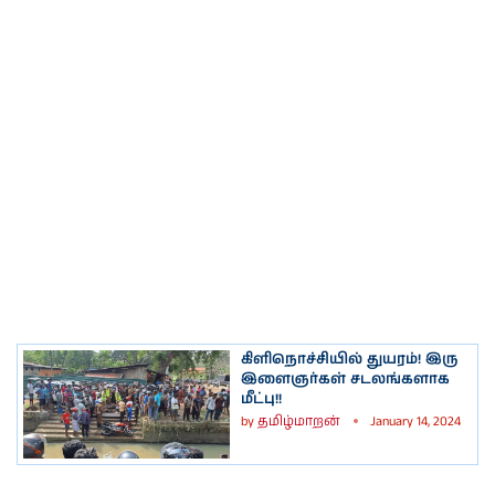
கிளிநொச்சியில் துயரம்! இரு
இளைஞர்கள் சடலங்களாக
மீட்பு!!
by
தமிழ்மாறன்
January 14, 2024