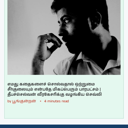
எமது கதைகளைச் சொல்வதால் ஒற்றுமை
சீர்குலையும் என்பதே மிகப்பெரும் பாரபட்சம் |
தீபச்செல்வன் வீரகேசரிக்கு வழங்கிய செவ்வி
by
பூங்குன்றன்
4 minutes read