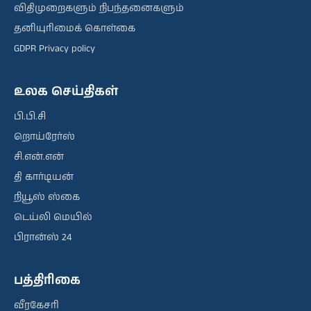
விதிமுறைகளும் நிபந்தனைகளும்
தனியுரிமைக் கொள்கை
GDPR Privacy policy
உலக செய்திகள்
பி.பி.சி
றொய்ரேர்ஸ்
சி.என்.என்
தி கார்டியன்
நியூஸ் ஸ்கை
டெய்லி மெயில்
பிரான்ஸ் 24
பத்திரிகை
வீரகேசரி