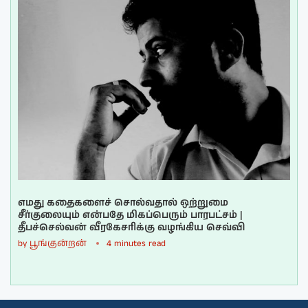
எமது கதைகளைச் சொல்வதால் ஒற்றுமை
சீர்குலையும் என்பதே மிகப்பெரும் பாரபட்சம் |
தீபச்செல்வன் வீரகேசரிக்கு வழங்கிய செவ்வி
by
பூங்குன்றன்
4 minutes read